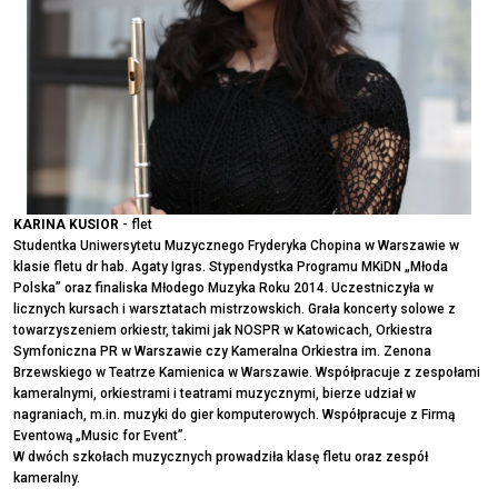
KARINA KUSIOR
- flet
Studentka Uniwersytetu Muzycznego Fryderyka Chopina w Warszawie w
klasie fletu dr hab. Agaty Igras. Stypendystka Programu MKiDN „Młoda
Polska” oraz finaliska Młodego Muzyka Roku 2014. Uczestniczyła w
licznych kursach i warsztatach mistrzowskich. Grała koncerty solowe z
towarzyszeniem orkiestr, takimi jak NOSPR w Katowicach, Orkiestra
Symfoniczna PR w Warszawie czy Kameralna Orkiestra im. Zenona
Brzewskiego w Teatrze Kamienica w Warszawie. Współpracuje z zespołami
kameralnymi, orkiestrami i teatrami muzycznymi, bierze udział w
nagraniach, m.in. muzyki do gier komputerowych. Współpracuje z Firmą
Eventową „Music for Event”.
W dwóch szkołach muzycznych prowadziła klasę fletu oraz zespół
kameralny.