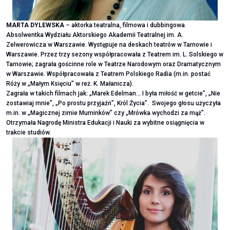
MARTA DYLEWSKA
– aktorka teatralna, filmowa i dubbingowa.
Absolwentka Wydziału Aktorskiego Akademii Teatralnej im. A.
Zelwerowicza w Warszawie. Występuje na deskach teatrów w Tarnowie i
Warszawie. Przez trzy sezony współpracowała z Teatrem im. L. Solskiego w
Tarnowie; zagrała gościnne role w Teatrze Narodowym oraz Dramatycznym
w Warszawie. Współpracowała z Teatrem Polskiego Radia (m.in. postać
Róży w „Małym Księciu” w reż. K. Małanicza).
Zagrała w takich filmach jak: „Marek Edelman… I była miłość w getcie”, „Nie
zostawiaj mnie”, „Po prostu przyjaźń”, Król Życia”. Swojego głosu użyczyła
m.in. w „Magicznej zimie Muminków” czy „Mrówka wychodzi za mąż”.
Otrzymała Nagrodę Ministra Edukacji i Nauki za wybitne osiągnięcia w
trakcie studiów.