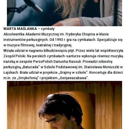
MARTA MAŚLANKA
– cymbały
Absolwentka Akademii Muzycznej im. Fryderyka Chopina w klasie
instrumentów perkusyjnych. Od 1993 r. gra na cymbałach. Specjalizuje się
w muzyce filmowej, teatralnej i tradycyjnej.
Wzięła udział w nagraniu kilkudziesięciu płyt. Przez wiele lat współtworzyła
Zespół Polski. Na perskich cymbałach-santurze wykonuje również muzykę
irańską w zespole PersoPolish Dariusha Rasouli. Prowadzi orkiestrę
perkusyjną „Batucada” w Szkole Podstawowej im. Stanisława Moniuszki w
Łajskach. Brała udział w projekcie „Grajmy w szkole”. Koncertuje dla dzieci
m.in. ze „Smykofonią” i projektem „Senjawazabawa”.