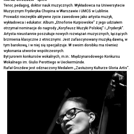
Tenor, pedagog, doktor nauk muzycznych. Wykładowca na Uniwersytecie
Muzycznym Fryderyka Chopina w Warszawie i UMCS w Lublinie.
Prowadzi niezwykle aktywne życie zawodowe jako artysta muzyk,
wykładowca i edukator. Album „Etnofonie Kurpiowskie” z jego udziałem
otrzymał nominacje do nagrody „Koryfeusz Muzyki Polskiej” i „Fryderyk”.
Artysta nieustannie poszukuje nowych rozwiązań muzycznych, łączących
brzmienia klasyczne z etnicznymi. Jest zafascynowany muzyką dawną, w
tym barokową, i w niej się specjalizuje. W swoim dorobku ma również
wykonania utworów współczesnych.
Był jurorem konkursów wokalnych, m.in.: Międzynarodowego Konkursu
Wokalnego im. Giulio Perottiego w Ueckermünde.
Rafał Grozdew jest odznaczony Medalem „Zasłużony Kulturze Gloria Artis”.