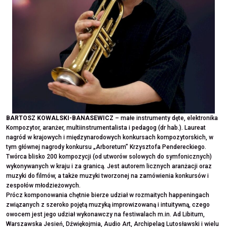
BARTOSZ KOWALSKI-BANASEWICZ
– małe instrumenty dęte, elektronika
Kompozytor, aranżer, multiinstrumentalista i pedagog (dr hab.). Laureat
nagród w krajowych i międzynarodowych konkursach kompozytorskich, w
tym głównej nagrody konkursu „Arboretum” Krzysztofa Pendereckiego.
Twórca blisko 200 kompozycji (od utworów solowych do symfonicznych)
wykonywanych w kraju i za granicą. Jest autorem licznych aranżacji oraz
muzyki do filmów, a także muzyki tworzonej na zamówienia konkursów i
zespołów młodzieżowych.
Prócz komponowania chętnie bierze udział w rozmaitych happeningach
związanych z szeroko pojętą muzyką improwizowaną i intuitywną, czego
owocem jest jego udział wykonawczy na festiwalach m.in. Ad Libitum,
Warszawska Jesień, Dźwiękojmia, Audio Art, Archipelag Lutosławski i wielu