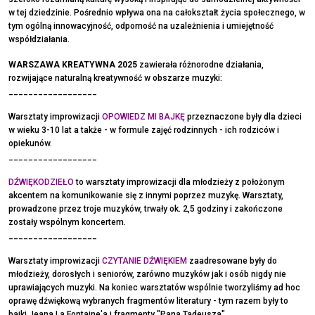
w tej dziedzinie. Pośrednio wpływa ona na całokształt życia społecznego, w
tym ogólną innowacyjność, odporność na uzależnienia i umiejętność
współdziałania.
WARSZAWA KREATYWNA 2025
zawierała różnorodne działania,
rozwijające naturalną kreatywność w obszarze muzyki:
__________________
Warsztaty improwizacji
OPOWIEDZ MI BAJKĘ
przeznaczone były dla dzieci
w wieku 3-10 lat a także - w formule zajęć rodzinnych - ich rodziców i
opiekunów.
__________________
DŹWIĘKODZIEŁO
to warsztaty improwizacji dla młodzieży z położonym
akcentem na komunikowanie się z innymi poprzez muzykę. Warsztaty,
prowadzone przez troje muzyków, trwały ok. 2,5 godziny i zakończone
zostały wspólnym koncertem.
__________________
Warsztaty improwizacji
CZYTANIE DŹWIĘKIEM
zaadresowane były do
młodzieży, dorosłych i seniorów, zarówno muzyków jak i osób nigdy nie
uprawiających muzyki. Na koniec warsztatów wspólnie tworzyliśmy ad hoc
oprawę dźwiękową wybranych fragmentów literatury - tym razem były to
bajki Jeana La Fontaine'a i fragmenty "Pana Tadeusza".