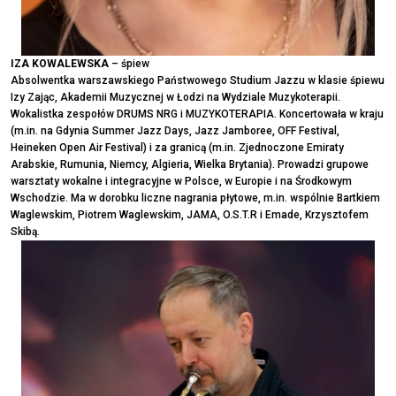
IZA KOWALEWSKA
– śpiew
Absolwentka warszawskiego Państwowego Studium Jazzu w klasie śpiewu
Izy Zając, Akademii Muzycznej w Łodzi na Wydziale Muzykoterapii.
Wokalistka zespołów DRUMS NRG i MUZYKOTERAPIA. Koncertowała w kraju
(m.in. na Gdynia Summer Jazz Days, Jazz Jamboree, OFF Festival,
Heineken Open Air Festival) i za granicą (m.in. Zjednoczone Emiraty
Arabskie, Rumunia, Niemcy, Algieria, Wielka Brytania). Prowadzi grupowe
warsztaty wokalne i integracyjne w Polsce, w Europie i na Środkowym
Wschodzie. Ma w dorobku liczne nagrania płytowe, m.in. wspólnie Bartkiem
Waglewskim, Piotrem Waglewskim, JAMA, O.S.T.R i Emade, Krzysztofem
Skibą.