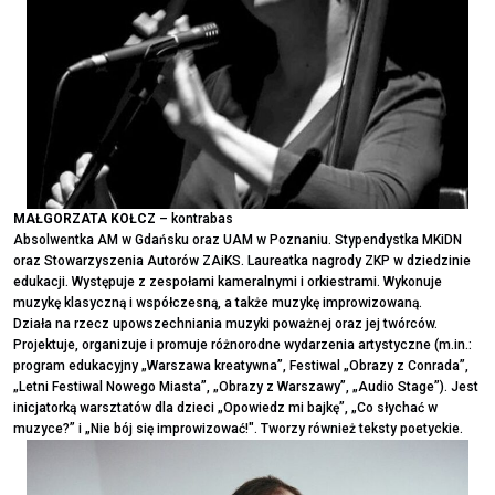
MAŁGORZATA KOŁCZ
– kontrabas
Absolwentka AM w Gdańsku oraz UAM w Poznaniu. Stypendystka MKiDN
oraz Stowarzyszenia Autorów ZAiKS. Laureatka nagrody ZKP w dziedzinie
edukacji. Występuje z zespołami kameralnymi i orkiestrami. Wykonuje
muzykę klasyczną i współczesną, a także muzykę improwizowaną.
Działa na rzecz upowszechniania muzyki poważnej oraz jej twórców.
Projektuje, organizuje i promuje różnorodne wydarzenia artystyczne (m.in.:
program edukacyjny „Warszawa kreatywna”, Festiwal „Obrazy z Conrada”,
„Letni Festiwal Nowego Miasta”, „Obrazy z Warszawy”, „Audio Stage”). Jest
inicjatorką warsztatów dla dzieci „Opowiedz mi bajkę”, „Co słychać w
muzyce?” i „Nie bój się improwizować!". Tworzy również teksty poetyckie.