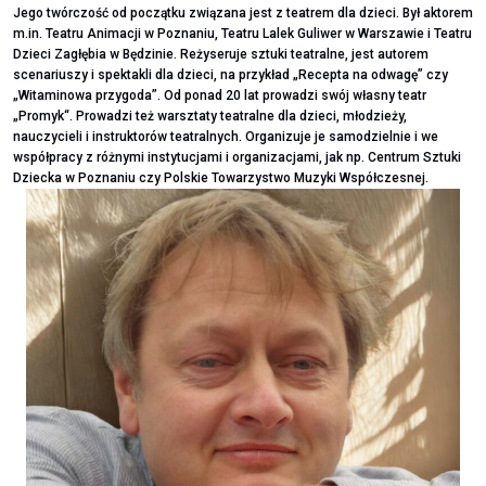
Jego twórczość od początku związana jest z teatrem dla dzieci. Był aktorem
m.in. Teatru Animacji w Poznaniu, Teatru Lalek Guliwer w Warszawie i Teatru
Dzieci Zagłębia w Będzinie. Reżyseruje sztuki teatralne, jest autorem
scenariuszy i spektakli dla dzieci, na przykład „Recepta na odwagę” czy
„Witaminowa przygoda”. Od ponad 20 lat prowadzi swój własny teatr
„Promyk“. Prowadzi też warsztaty teatralne dla dzieci, młodzieży,
nauczycieli i instruktorów teatralnych. Organizuje je samodzielnie i we
współpracy z różnymi instytucjami i organizacjami, jak np. Centrum Sztuki
Dziecka w Poznaniu czy Polskie Towarzystwo Muzyki Współczesnej.