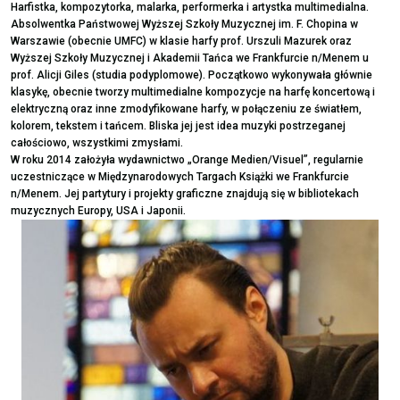
Harfistka, kompozytorka, malarka, performerka i artystka multimedialna.
Absolwentka Państwowej Wyższej Szkoły Muzycznej im. F. Chopina w
Warszawie (obecnie UMFC) w klasie harfy prof. Urszuli Mazurek oraz
Wyższej Szkoły Muzycznej i Akademii Tańca we Frankfurcie n/Menem u
prof. Alicji Giles (studia podyplomowe). Początkowo wykonywała głównie
klasykę, obecnie tworzy multimedialne kompozycje na harfę koncertową i
elektryczną oraz inne zmodyfikowane harfy, w połączeniu ze światłem,
kolorem, tekstem i tańcem. Bliska jej jest idea muzyki postrzeganej
całościowo, wszystkimi zmysłami.
W roku 2014 założyła wydawnictwo „Orange Medien/Visuel”, regularnie
uczestniczące w Międzynarodowych Targach Książki we Frankfurcie
n/Menem. Jej partytury i projekty graficzne znajdują się w bibliotekach
muzycznych Europy, USA i Japonii.