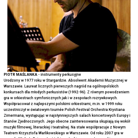
PIOTR MAŚLANKA
- instrumenty perkusyjne
Urodzony w 1977 roku w Stargardzie. Absolwent Akademii Muzycznej w
Warszawie. Laureat licznych pierwszych nagród na ogólnopolskich
konkursach dla młodych perkusistów (1992-96). Z równym powodzeniem
gra w orkiestrach symfonicznych jak i w zespołach rozrywkowych.
Współpracował z najlepszymi polskimi orkiestrami, m.in. w 1999 roku
uczestniczył w światowym tournée Polish Festival Orchestra Krystiana
Zimermana, występując w najsłynniejszych salach koncertowych Europy i
Stanów Zjednoczonych. Jego obecne zainteresowania skupiają się wokół
muzyki filmowej, literackiej i teatralnej. Na stałe współpracuje z Nowym
Teatrem Krzysztofa Warlikowskiego w Warszawie. Od roku 2007 gra w