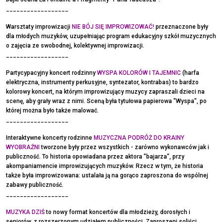
__________________
Warsztaty improwizacji
NIE BÓJ SIĘ IMPROWIZOWAĆ!
przeznaczone były
dla młodych muzyków, uzupełniając program edukacyjny szkół muzycznych
o zajęcia ze swobodnej, kolektywnej improwizacji.
__________________
Partycypacyjny koncert rodzinny
WYSPA KOLORÓW I TAJEMNIC
(harfa
elektryczna, instrumenty perkusyjne, syntezator, kontrabas) to bardzo
kolorowy koncert, na którym improwizujący muzycy zapraszali dzieci na
scenę, aby grały wraz z nimi. Sceną była tytułowa papierowa "Wyspa", po
której można było także malować.
__________________
Interaktywne koncerty rodzinne
MUZYCZNA PODRÓŻ DO KRAINY
WYOBRAŹNI
tworzone były przez wszystkich - zarówno wykonawców jak i
publiczność. To historia opowiadana przez aktora "bajarza", przy
akompaniamencie improwizujących muzyków. Rzecz w tym, że historia
także była improwizowana: ustalała ją na gorąco zaproszona do wspólnej
zabawy publiczność.
__________________
MUZYKA DZIŚ
to nowy format koncertów dla młodzieży, dorosłych i
seniorów, z rozszerzonym udziałem publiczności. Zaproszeni soliści