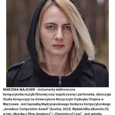
MARZENA MAJCHER
- instrumenty elektroniczne
Kompozytorka muzyki filmowej oraz współczesnej i perfomerka. Ukończyła
Studia Kompozycji na Uniwersytecie Muzycznym Fryderyka Chopina w
Warszawie. Jest laureatką Międzynarodowego Konkursu Kompozytorskiego
„Amadeus Composition Award” (Austria, 2023). Wydała kilka albumów CD,
w tym „Muzyka z filmu Amatorzy" i „Chemistry of Love”. Jest autorką