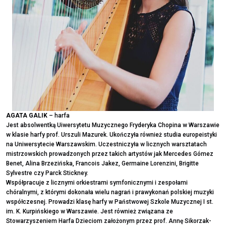
AGATA GALIK
– harfa
Jest absolwentką Uiwersytetu Muzycznego Fryderyka Chopina w Warszawie
w klasie harfy prof. Urszuli Mazurek. Ukończyła również studia europeistyki
na Uniwersytecie Warszawskim. Uczestniczyła w licznych warsztatach
mistrzowskich prowadzonych przez takich artystów jak Mercedes Gómez
Benet, Alina Brzezińska, Francois Jakez, Germaine Lorenzini, Brigitte
Sylvestre czy Parck Stickney.
Współpracuje z licznymi orkiestrami symfonicznymi i zespołami
chóralnymi, z którymi dokonała wielu nagrań i prawykonań polskiej muzyki
współczesnej. Prowadzi klasę harfy w Państwowej Szkole Muzycznej I st.
im. K. Kurpińskiego w Warszawie. Jest również związana ze
Stowarzyszeniem Harfa Dzieciom założonym przez prof. Annę Sikorzak-