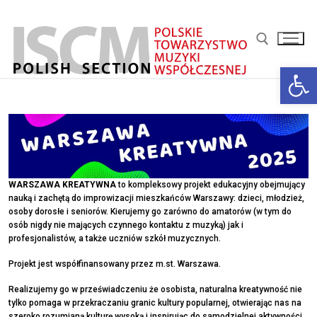
Przejdź
do
treści
Ot
Szukaj:
WARSZAWA KREATYWNA
to kompleksowy projekt edukacyjny obejmujący
nauką i zachętą do improwizacji mieszkańców Warszawy: dzieci, młodzież,
osoby dorosłe i seniorów. Kierujemy go zarówno do amatorów (w tym do
osób nigdy nie mających czynnego kontaktu z muzyką) jak i
profesjonalistów, a także uczniów szkół muzycznych.
Projekt jest współfinansowany przez m.st. Warszawa.
Realizujemy go w przeświadczeniu że osobista, naturalna kreatywność nie
tylko pomaga w przekraczaniu granic kultury popularnej, otwierając nas na
szeroko rozumianą kulturę wysoką i inspirując do samodzielnej aktywności