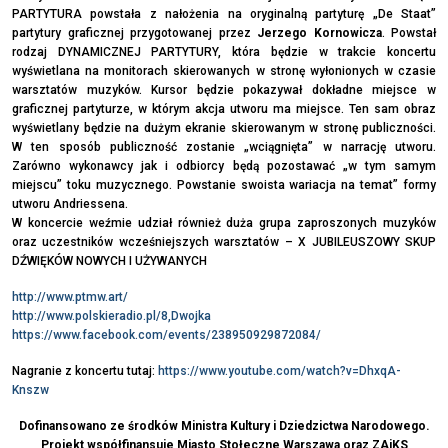
PARTYTURA powstała z nałożenia na oryginalną partyturę „De Staat”
partytury graficznej przygotowanej przez
Jerzego Kornowicza
. Powstał
rodzaj DYNAMICZNEJ PARTYTURY, która będzie w trakcie koncertu
wyświetlana na monitorach skierowanych w stronę wyłonionych w czasie
warsztatów muzyków. Kursor będzie pokazywał dokładne miejsce w
graficznej partyturze, w którym akcja utworu ma miejsce. Ten sam obraz
wyświetlany będzie na dużym ekranie skierowanym w stronę publiczności.
W ten sposób publiczność zostanie „wciągnięta” w narrację utworu.
Zarówno wykonawcy jak i odbiorcy będą pozostawać „w tym samym
miejscu” toku muzycznego. Powstanie swoista wariacja na temat” formy
utworu Andriessena.
W koncercie weźmie udział również duża grupa zaproszonych muzyków
oraz uczestników wcześniejszych warsztatów – X JUBILEUSZOWY SKUP
DŹWIĘKÓW NOWYCH I UŻYWANYCH
http://www.ptmw.art/
http://www.polskieradio.pl/8,Dwojka
https://www.facebook.com/events/238950929872084/
Nagranie z koncertu tutaj:
https://www.youtube.com/watch?v=DhxqA-
Knszw
Dofinansowano ze środków Ministra Kultury i Dziedzictwa Narodowego.
Projekt współfinansuje Miasto Stołeczne Warszawa oraz ZAiKS