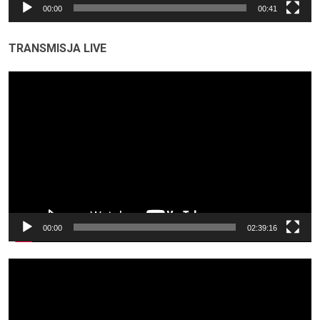
00:00
00:41
TRANSMISJA LIVE
Odtwarzacz
video
00:00
02:39:16
Odtwarzacz
video