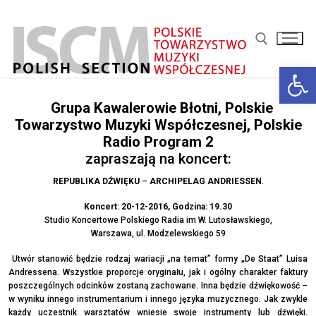
Przejdź
do
treści
Otwórz 
Szukaj:
Grupa Kawalerowie Błotni, Polskie
Towarzystwo Muzyki Współczesnej, Polskie
Radio Program 2
zapraszają na koncert:
REPUBLIKA DŹWIĘKU
–
ARCHIPELAG ANDRIESSEN
.
Koncert:
20-12-2016, Godzina: 19.30
Studio Koncertowe Polskiego Radia im W. Lutosławskiego,
Warszawa, ul. Modzelewskiego 59
Utwór stanowić będzie rodzaj wariacji „na temat” formy „De Staat” Luisa
Andressena. Wszystkie proporcje oryginału, jak i ogólny charakter faktury
poszczególnych odcinków zostaną zachowane. Inna będzie dźwiękowość –
w wyniku innego instrumentarium i innego języka muzycznego. Jak zwykle
każdy uczestnik warsztatów wniesie swoje instrumenty lub dźwięki.