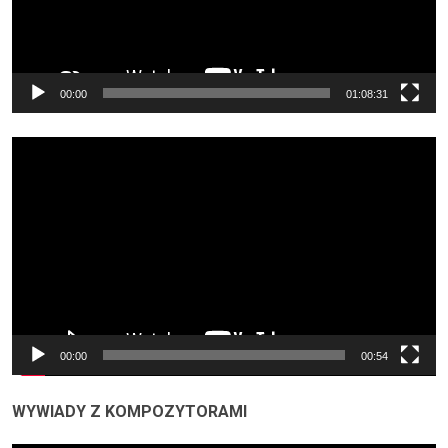
00:00
01:08:31
Odtwarzacz
video
00:00
00:54
WYWIADY Z KOMPOZYTORAMI