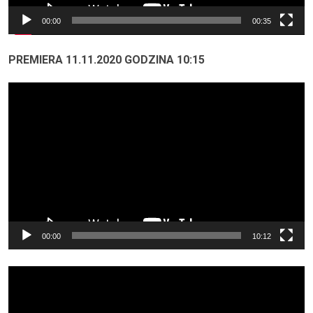
00:00
00:35
PREMIERA 11.11.2020 GODZINA 10:15
Odtwarzacz
video
00:00
10:12
Odtwarzacz
video