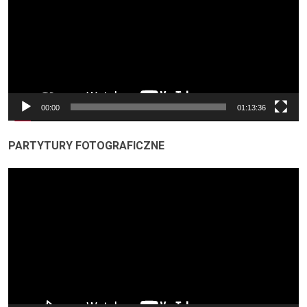
00:00
01:13:36
PARTYTURY FOTOGRAFICZNE
Odtwarzacz
video