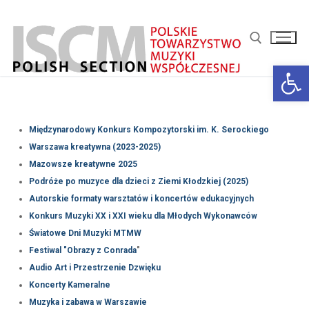
Przejdź
do
treści
Ot
Szukaj:
Międzynarodowy Konkurs Kompozytorski im. K. Serockiego
Warszawa kreatywna (2023-2025)
Mazowsze kreatywne 2025
Podróże po muzyce dla dzieci z Ziemi Kłodzkiej (2025)
Autorskie formaty warsztatów i koncertów edukacyjnych
Konkurs Muzyki XX i XXI wieku dla Młodych Wykonawców
Światowe Dni Muzyki MTMW
Festiwal "Obrazy z Conrada
"
Audio Art i Przestrzenie Dzwięku
Koncerty Kameralne
Muzyka i zabawa w Warszawie