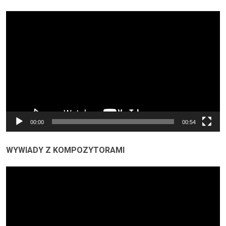
Odtwarzacz
video
00:00
00:54
WYWIADY Z KOMPOZYTORAMI
Odtwarzacz
video