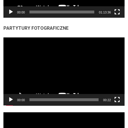
00:00
01:13:36
PARTYTURY FOTOGRAFICZNE
Odtwarzacz
video
00:00
00:22
Odtwarzacz
video