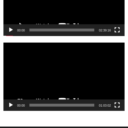
00:00
02:39:16
Odtwarzacz
video
00:00
01:03:02