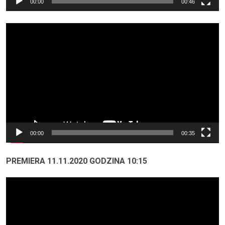
00:00
00:46
Odtwarzacz
video
00:00
00:35
PREMIERA 11.11.2020 GODZINA 10:15
Odtwarzacz
video