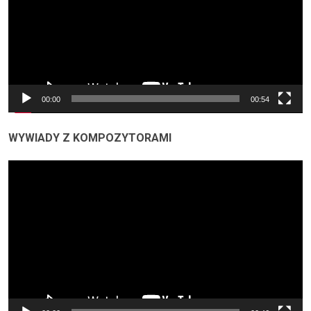
00:00
00:54
WYWIADY Z KOMPOZYTORAMI
Odtwarzacz
video