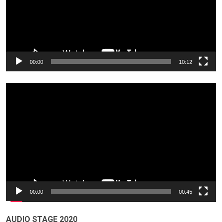
00:00
10:12
Odtwarzacz
video
00:00
00:45
AUDIO STAGE 2020