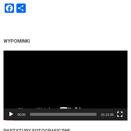
Facebook
Share
WYPOMINKI
Odtwarzacz
video
00:00
01:13:36
PARTYTURY FOTOGRAFICZNE