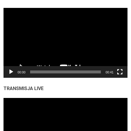
Odtwarzacz
video
00:00
00:41
TRANSMISJA LIVE
Odtwarzacz
video