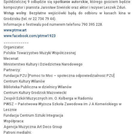
Spółdzielczej 9 odbędzie się
spotkanie autorskie
, którego gościem będzie
kompozytor i pianista
Jarosław Siwiński
oraz aktor i reżyser
Leszek Zduń
.
Wstęp wolny
. Bezpłatne wejściówki będą do odbioru w kasach kina w
Grodzisku (tel. nr 22 734 79 44).
Informacje o festiwalu pod numerem telefonu 790 395 228.
www.ptmw.art
www.facebook.com/ptmw1923
____________
Organizator:
Polskie Towarzystwo Muzyki Współczesnej
Mecenat:
Ministerstwo Kultury i Dziedzictwa Narodowego
Partnerzy:
Fundacja PZU [
Pomoc to Moc – społeczna odpowiedzialność PZU
]
Centrum Kultury Wilanów
Biblioteka Publiczna w dzielnicy Wilanów
Centrum Kultury Grodzisk Mazowiecki
Zespół Szkół Muzycznych im. O. Kolberga w Radomiu
PWSZ – Państwowa Wyższa Szkoła Zawodowa im J A Komeńskiego w
Lesznie
Fundacja Centrum Sztuki Integracja
Współpraca:
Agencja Muzyczna Art Deco Group
Patroni medialni: