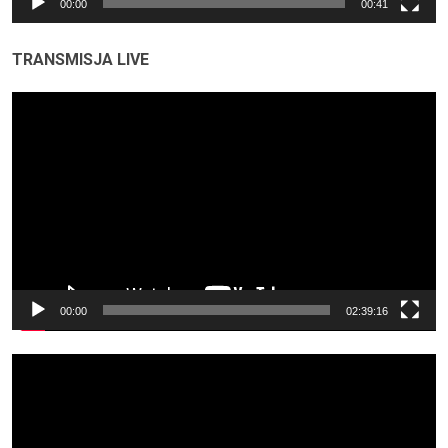
00:00
00:41
TRANSMISJA LIVE
Odtwarzacz
video
00:00
02:39:16
Odtwarzacz
video