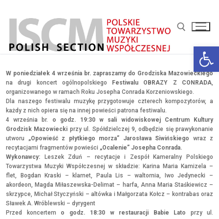
Przejdź
do
treści
Otwórz 
Szukaj:
W poniedziałek 4 września br. zapraszamy do Grodziska Mazowieckiego
na drugi koncert ogólnopolskiego
Festiwalu OBRAZY Z CONRADA
,
organizowanego w ramach Roku Josepha Conrada Korzeniowskiego.
Dla naszego festiwalu muzykę przygotowuje czterech kompozytorów, a
każdy z nich opiera się na innej powieści patrona festiwalu.
4 września br.
o godz. 19:30
w sali widowiskowej
Centrum Kultury
Grodzisk Mazowiecki
przy ul. Spółdzielczej 9, odbędzie się prawykonanie
utworu
„Opowieść z płytkiego morza” Jarosława Siwińskiego
wraz z
recytacjami fragmentów powieści
„Ocalenie” Josepha Conrada.
Wykonawcy:
Leszek Zduń
– recytacje i Zespół Kameralny Polskiego
Towarzystwa Muzyki Współczesnej w składzie:
Karina Maria Kamizela
–
flet,
Bogdan Kraski
– klarnet,
Paula Lis
– waltornia,
Iwo Jedynecki
–
akordeon,
Magda Miłaszewska-Delimat
– harfa,
Anna Maria Staśkiewicz
–
skrzypce,
Michał Styczyński
– altówka i
Małgorzata Kołcz
– kontrabas oraz
Sławek A. Wróblewski – dyrygent
Przed koncertem
o godz. 18:30 w restauracji Babie Lato
przy ul.