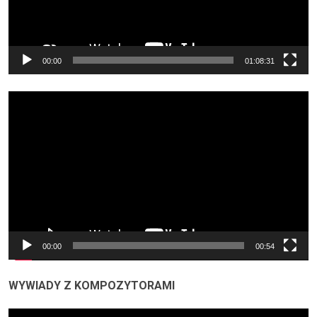
00:00
01:08:31
Odtwarzacz
video
00:00
00:54
WYWIADY Z KOMPOZYTORAMI
Odtwarzacz