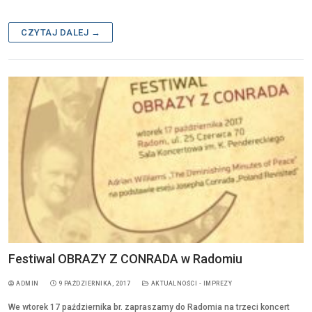
a
h
c
ar
CZYTAJ DALEJ →
e
e
b
o
o
k
Festiwal OBRAZY Z CONRADA w Radomiu
ADMIN
9 PAŹDZIERNIKA, 2017
AKTUALNOŚCI - IMPREZY
We wtorek 17 października br. zapraszamy do Radomia na trzeci koncert