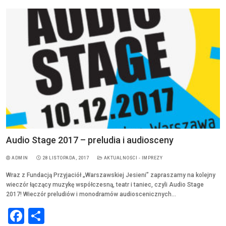
b
o
o
k
Audio Stage 2017 – preludia i audiosceny
ADMIN
28 LISTOPADA, 2017
AKTUALNOŚCI - IMPREZY
Wraz z Fundacją Przyjaciół „Warszawskiej Jesieni” zapraszamy na kolejny
wieczór łączący muzykę współczesną, teatr i taniec, czyli Audio Stage
2017! Wieczór preludiów i monodramów audioscenicznych…
F
S