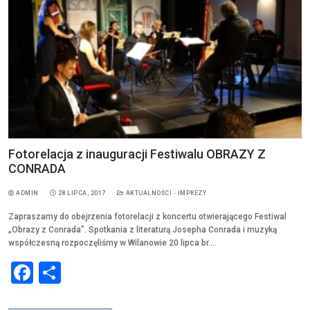
o
k
Fotorelacja z inauguracji Festiwalu OBRAZY Z
CONRADA
ADMIN
28 LIPCA, 2017
AKTUALNOŚCI - IMPREZY
Zapraszamy do obejrzenia fotorelacji z koncertu otwierającego Festiwal
„Obrazy z Conrada”. Spotkania z literaturą Josepha Conrada i muzyką
współczesną rozpoczęliśmy w Wilanowie 20 lipca br.…
F
S
a
h