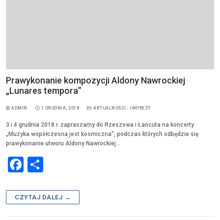
Prawykonanie kompozycji Aldony Nawrockiej
„Lunares tempora”
ADMIN
1 GRUDNIA, 2018
AKTUALNOŚCI - IMPREZY
3 i 4 grudnia 2018 r. zapraszamy do Rzeszowa i Łańcuta na koncerty
„Muzyka współczesna jest kosmiczna”, podczas których odbędzie się
prawykonanie utworu Aldony Nawrockiej…
F
S
a
h
c
ar
CZYTAJ DALEJ →
e
e