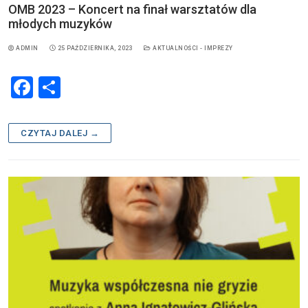
OMB 2023 – Koncert na finał warsztatów dla
młodych muzyków
ADMIN
25 PAŹDZIERNIKA, 2023
AKTUALNOŚCI - IMPREZY
F
S
a
h
c
ar
CZYTAJ DALEJ →
e
e
b
o
o
k