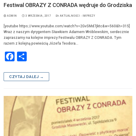
Festiwal OBRAZY Z CONRADA wędruje do Grodziska
ADMIN
3 WRZEŚNIA, 2017
AKTUALNOŚCI - IMPREZY
[youtube https://www.youtube.com/watch?v=2GvSMd7jktc&w=560&h=315]
Wraz z naszym dyrygentem Sławkiem Adamem Wróblewskim, serdecznie
zapraszamy na kolejne imprezy Festiwalu OBRAZY Z CONRADA. Tym
razem z kolejną powieścią Józefa Teodora…
F
S
a
h
c
ar
CZYTAJ DALEJ →
e
e
b
o
o
k