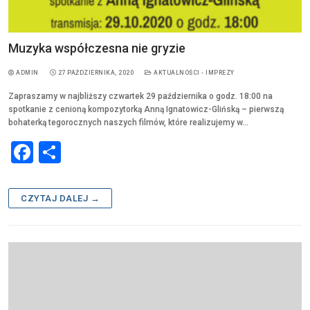
Muzyka współczesna nie gryzie
ADMIN
27 PAŹDZIERNIKA, 2020
AKTUALNOŚCI - IMPREZY
Zapraszamy w najbliższy czwartek 29 października o godz. 18:00 na
spotkanie z cenioną kompozytorką Anną Ignatowicz-Glińską – pierwszą
bohaterką tegorocznych naszych filmów, które realizujemy w…
F
S
a
h
c
ar
CZYTAJ DALEJ →
e
e
b
o
o
k