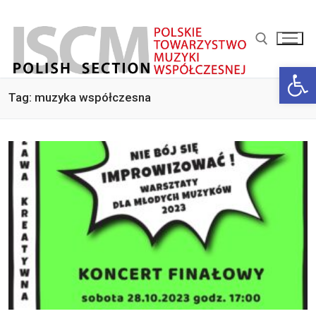
Przejdź
do
treści
Otwórz 
Szukaj:
Tag:
muzyka współczesna