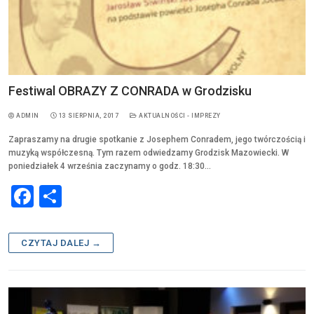
Festiwal OBRAZY Z CONRADA w Grodzisku
ADMIN
13 SIERPNIA, 2017
AKTUALNOŚCI - IMPREZY
Zapraszamy na drugie spotkanie z Josephem Conradem, jego twórczością i
muzyką współczesną. Tym razem odwiedzamy Grodzisk Mazowiecki. W
poniedziałek 4 września zaczynamy o godz. 18:30…
F
S
a
h
c
ar
CZYTAJ DALEJ →
e
e
b
o