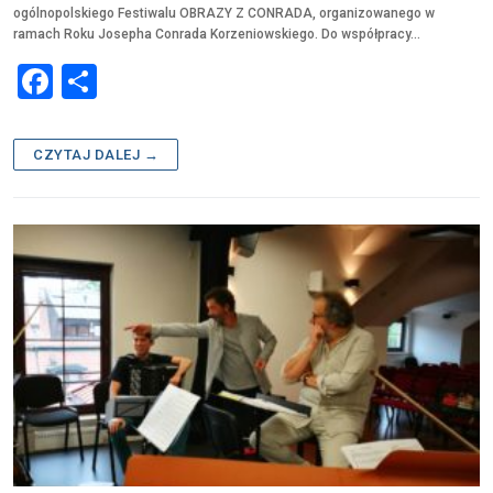
ogólnopolskiego Festiwalu OBRAZY Z CONRADA, organizowanego w
ramach Roku Josepha Conrada Korzeniowskiego. Do współpracy…
F
S
a
h
c
ar
CZYTAJ DALEJ →
e
e
b
o
o
k