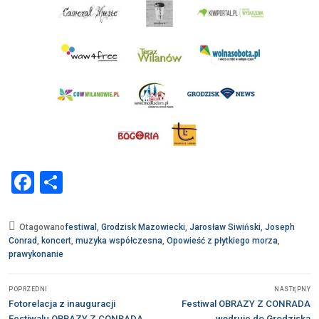
Facebook
Share
Otagowano
festiwal
,
Grodzisk Mazowiecki
,
Jarosław Siwiński
,
Joseph
Conrad
,
koncert
,
muzyka współczesna
,
Opowieść z płytkiego morza
,
prawykonanie
Nawigacja
POPRZEDNI
NASTĘPNY
wpisu
Poprzedni
Następny
Fotorelacja z inauguracji
Festiwal OBRAZY Z CONRADA
wpis:
wpis:
Festiwalu OBRAZY Z CONRADA
wędruje do Grodziska