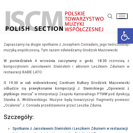
Przejdź
do
treści
Otwórz 
Szukaj:
Zapraszamy na drugie spotkanie z Josephem Conradem, jego twórczością i
muzyką współczesną. Tym razem odwiedzamy Grodzisk Mazowiecki.
W poniedziałek 4 września zaczynamy o godz. 18:30
rozmową z
kompozytorem Jarosławem Siwińskim i aktorem Leszkiem Zduniem w
restauracji BABIE LATO.
O 19:30 w sali widowiskowej Centrum Kultury Grodzisk Mazowiecki
odbędzie się
prawykonanie kompozycji J. Siwińskiego „Opowieść z
płytkiego morza”
w interpretacji Zespołu Kameralnego PTMW pod dyrekcją
Sławka A. Wróblewskiego. Muzyce będą towarzyszyć fragmenty powieści
„Ocalenie” J. Conrada przedstawione przez Leszka Zdunia.
Szczegóły:
Spotkanie z Jarosławem Siwińskim i Leszkiem Zduniem w restauracji