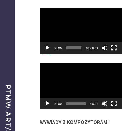
Odtwarzacz
video
00:00
01:08:31
Odtwarzacz
video
00:00
00:54
WYWIADY Z KOMPOZYTORAMI