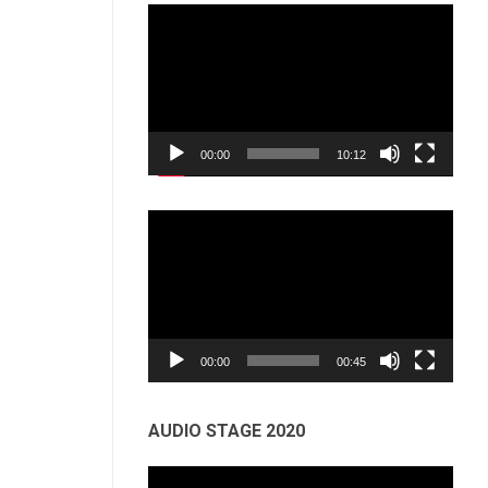
Odtwarzacz
video
00:00
10:12
Odtwarzacz
video
00:00
00:45
AUDIO STAGE 2020
Odtwarzacz