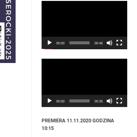
Odtwarzacz
video
00:00
00:46
Odtwarzacz
video
00:00
00:35
PREMIERA 11.11.2020 GODZINA
10:15