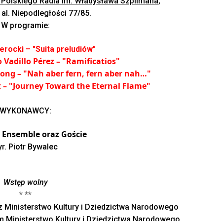
 Polskiego Radia im. Władysława Szpilmana
,
al. Niepodległości 77/85.
W programie:
erocki – "Suita preludiów"
 Vadillo Pérez – "Ramificatios"
ong – "Nah aber fern, fern aber nah…"
t – "Journey Toward the Eternal Flame"
WYKONAWCY:
 Ensemble
oraz Goście
yr. Piotr Bywalec
Wstęp wolny
* **
ez
Ministerstwo Kultury i Dziedzictwa Narodowego
em
Ministerstwo Kultury i Dziedzictwa Narodowego