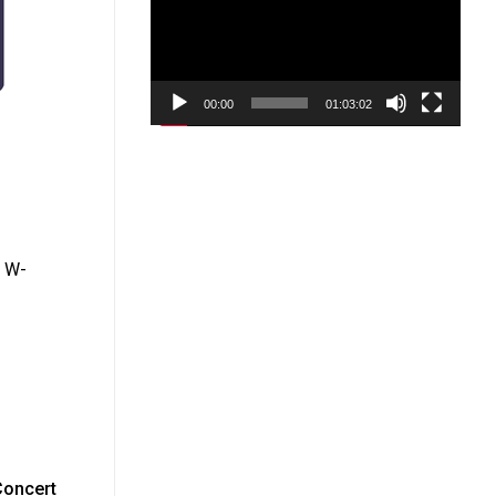
00:00
01:03:02
w W-
Concert