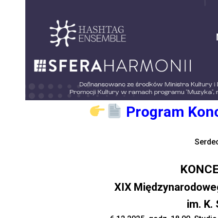
Program Konc
Serde
KONCE
XIX Międzynarodowe
im. K.