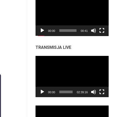
video
00:00
00:41
TRANSMISJA LIVE
Odtwarzacz
video
00:00
02:39:16
Odtwarzacz
video