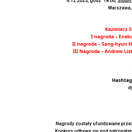
6.12.2025, godz. 18.00,
Studio
Warszawa, 
Kazimierz S
I nagroda – Eneko
II nagroda – Sang-hyun H
III Nagroda – Andrew Lis
Hashtag
d
Nagrody zostały ufundowane prz
Konkurs odbywa się pod patronat