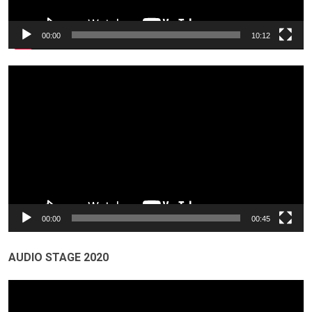
00:00
10:12
Odtwarzacz
video
00:00
00:45
AUDIO STAGE 2020
Odtwarzacz
video