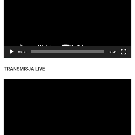
00:00
00:41
TRANSMISJA LIVE
Odtwarzacz
video