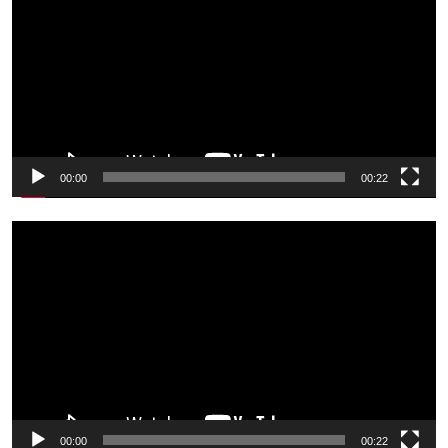
00:00
00:22
Odtwarzacz
video
00:00
00:22