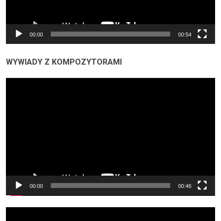
00:00
00:54
WYWIADY Z KOMPOZYTORAMI
Odtwarzacz
video
00:00
00:46
Odtwarzacz
video