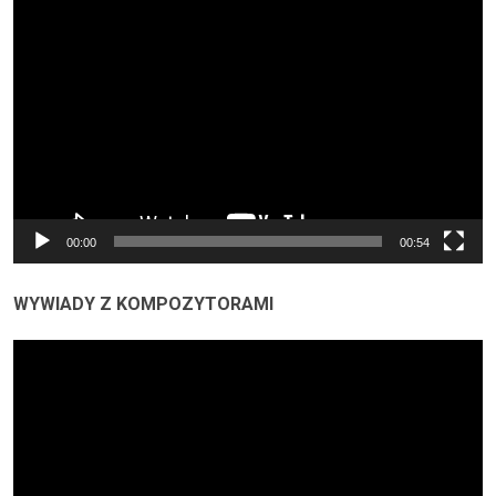
Odtwarzacz
video
00:00
00:54
WYWIADY Z KOMPOZYTORAMI
Odtwarzacz
video