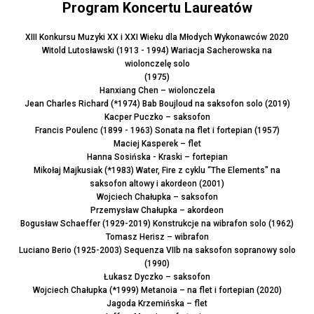
Program Koncertu Laureatów
XIII Konkursu Muzyki XX i XXI Wieku dla Młodych Wykonawców 2020
Witold Lutosławski (1913 - 1994) Wariacja Sacherowska na
wiolonczelę solo
(1975)
Hanxiang Chen – wiolonczela
Jean Charles Richard (*1974) Bab Boujloud na saksofon solo (2019)
Kacper Puczko – saksofon
Francis Poulenc (1899 - 1963) Sonata na flet i fortepian (1957)
Maciej Kasperek – flet
Hanna Sosińska - Kraski – fortepian
Mikołaj Majkusiak (*1983) Water, Fire z cyklu “The Elements" na
saksofon altowy i akordeon (2001)
Wojciech Chałupka – saksofon
Przemysław Chałupka – akordeon
Bogusław Schaeffer (1929-2019) Konstrukcje na wibrafon solo (1962)
Tomasz Herisz – wibrafon
Luciano Berio (1925-2003) Sequenza VIIb na saksofon sopranowy solo
(1990)
Łukasz Dyczko – saksofon
Wojciech Chałupka (*1999) Metanoia – na flet i fortepian (2020)
Jagoda Krzemińska – flet