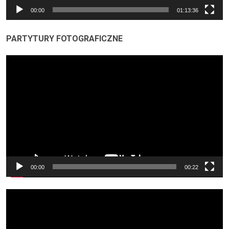
00:00
01:13:36
PARTYTURY FOTOGRAFICZNE
Odtwarzacz
video
00:00
00:22
Odtwarzacz
video