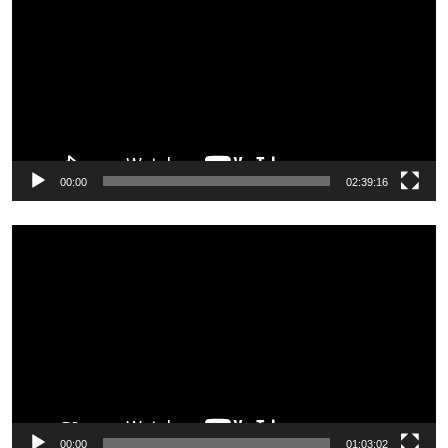
00:00
02:39:16
Odtwarzacz
video
00:00
01:03:02