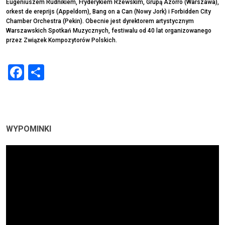
Eugeniuszem Rudnikiem, Fryderykiem Rzewskim, Grupą Azorro (Warszawa),
orkest de ereprijs (Appeldorn), Bang on a Can (Nowy Jork) i Forbidden City
Chamber Orchestra (Pekin). Obecnie jest dyrektorem artystycznym
Warszawskich Spotkań Muzycznych, festiwalu od 40 lat organizowanego
przez Związek Kompozytorów Polskich.
Facebook
Share
WYPOMINKI
Odtwarzacz
video