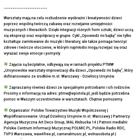
____________________
Warsztaty mają na celu rozbudzenie wyobraźni i kreatywności dzieci
poprzez wspólną twórczą zabawę oraz rozwijanie umiejętności
muzycznych i literackich. Dzięki integracji różnych form sztuki, dzieci uczą
się ekspresji oraz współpracy w grupie. Cykl „Opowiedz mi bajkę” nie tylko
kształtuje zamiłowanie do muzyki i literatury, ale także pomaga tworzyć
zdrowe i twórcze otoczenie, w którym najmłodsi mogą rozwijać się oraz
wyrażać swoje emocje i pomysły.
Zajęcia są bezpłatne, odbywają się w ramach projektu PTMW
„Ursynowskie warsztaty improwizacji dla dzieci „Opowiedz mi bajkę", który
dofinansowano ze środków m.st. Warszawy - Dzielnicy Ursynów.
Zapraszamy również dzieci ze specjalnymi potrzebami i ich rodziców.
Prosimy o informację na adres:
ptmw@epistola.pl
, jeśli będzie potrzebna
pomoc w Waszym uczestnictwie w warsztatach. Chętnie pomożemy.
Organizator: Polskie Towarzystwo Muzyki Współczesnej |
Współfinansowanie: Urząd Dzielnicy Ursynów m.st. Warszawy | Partnerzy:
Agencja Muzyczna Art Deco Group, MAL Kłobucka 14 | Patroni medialni:
Polskie Centrum Informacji Muzycznej POLMIC.PL, Polskie Radio RDC,
TVP3 Warszawa, waw4free.pl, cameralmusic.pl, wolnasobota.pl |