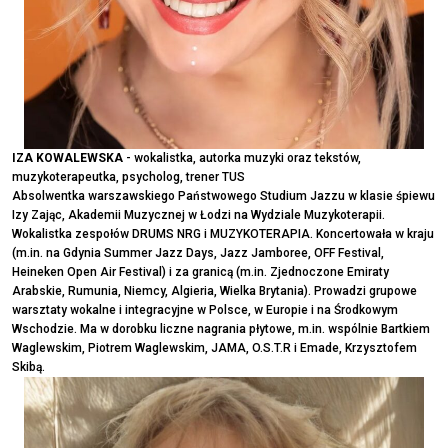
IZA KOWALEWSKA
- wokalistka, autorka muzyki oraz tekstów,
muzykoterapeutka, psycholog, trener TUS
Absolwentka warszawskiego Państwowego Studium Jazzu w klasie śpiewu
Izy Zając, Akademii Muzycznej w Łodzi na Wydziale Muzykoterapii.
Wokalistka zespołów DRUMS NRG i MUZYKOTERAPIA. Koncertowała w kraju
(m.in. na Gdynia Summer Jazz Days, Jazz Jamboree, OFF Festival,
Heineken Open Air Festival) i za granicą (m.in. Zjednoczone Emiraty
Arabskie, Rumunia, Niemcy, Algieria, Wielka Brytania). Prowadzi grupowe
warsztaty wokalne i integracyjne w Polsce, w Europie i na Środkowym
Wschodzie. Ma w dorobku liczne nagrania płytowe, m.in. wspólnie Bartkiem
Waglewskim, Piotrem Waglewskim, JAMA, O.S.T.R i Emade, Krzysztofem
Skibą.