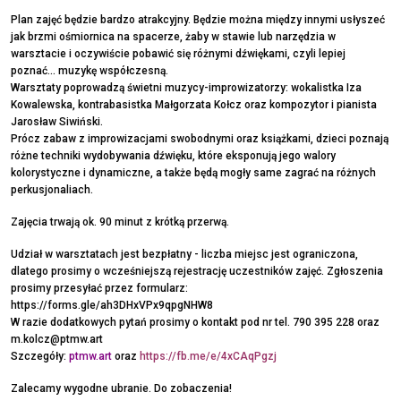
Plan zajęć będzie bardzo atrakcyjny. Będzie można między innymi usłyszeć
jak brzmi ośmiornica na spacerze, żaby w stawie lub narzędzia w
warsztacie i oczywiście pobawić się różnymi dźwiękami, czyli lepiej
poznać... muzykę współczesną.
Warsztaty poprowadzą świetni muzycy-improwizatorzy: wokalistka Iza
Kowalewska, kontrabasistka Małgorzata Kołcz oraz kompozytor i pianista
Jarosław Siwiński.
Prócz zabaw z improwizacjami swobodnymi oraz książkami, dzieci poznają
różne techniki wydobywania dźwięku, które eksponują jego walory
kolorystyczne i dynamiczne, a także będą mogły same zagrać na różnych
perkusjonaliach.
Zajęcia trwają ok. 90 minut z krótką przerwą.
Udział w warsztatach jest bezpłatny - liczba miejsc jest ograniczona,
dlatego prosimy o wcześniejszą rejestrację uczestników zajęć. Zgłoszenia
prosimy przesyłać przez formularz:
https://forms.gle/ah3DHxVPx9qpgNHW8
W razie dodatkowych pytań prosimy o kontakt pod nr tel. 790 395 228 oraz
m.kolcz@ptmw.art
Szczegóły:
ptmw.art
oraz
https://fb.me/e/4xCAqPgzj
Zalecamy wygodne ubranie. Do zobaczenia!