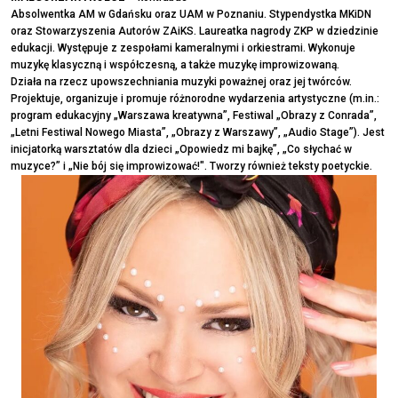
Absolwentka AM w Gdańsku oraz UAM w Poznaniu. Stypendystka MKiDN
oraz Stowarzyszenia Autorów ZAiKS. Laureatka nagrody ZKP w dziedzinie
edukacji. Występuje z zespołami kameralnymi i orkiestrami. Wykonuje
muzykę klasyczną i współczesną, a także muzykę improwizowaną.
Działa na rzecz upowszechniania muzyki poważnej oraz jej twórców.
Projektuje, organizuje i promuje różnorodne wydarzenia artystyczne (m.in.:
program edukacyjny „Warszawa kreatywna”, Festiwal „Obrazy z Conrada”,
„Letni Festiwal Nowego Miasta”, „Obrazy z Warszawy”, „Audio Stage”). Jest
inicjatorką warsztatów dla dzieci „Opowiedz mi bajkę”, „Co słychać w
muzyce?” i „Nie bój się improwizować!". Tworzy również teksty poetyckie.