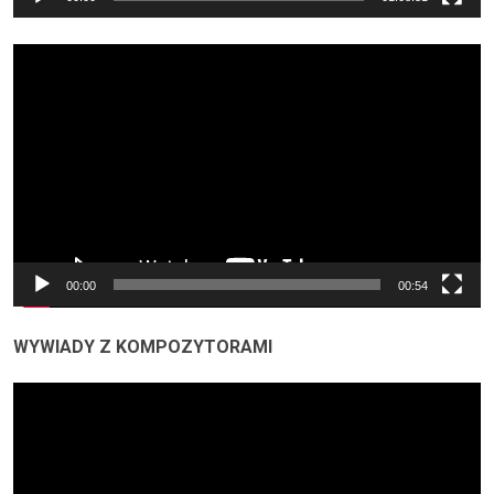
Odtwarzacz
video
00:00
00:54
WYWIADY Z KOMPOZYTORAMI
Odtwarzacz
video