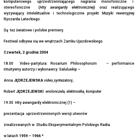
komputerowego uprzestrzenniającego nagrania monofoniczne i
stereofoniczne (
Hity awangardy elektronicznej
) oraz realizującego
wyzywający intelektualnie i technologicznie projekt
Muzyki rewersyjnej
Ryszarda Lateckiego.
Są też światowe i polskie premiery.
Festiwal odbywa się we wnętrzach Zamku Ujazdowskiego.
Czwartek, 2 grudnia 2004
18.00 Video-partytura: Rosarium Philosophorum – performance
intuitywny autorzy i wykonawcy: Saluluekip –
Anna
JĘDRZEJEWSKA
video,syntezatory
,
Robert
JĘDRZEJEWSKI
wiolonczela, elektronika, komputer
19.30 Hity awangardy elektronicznej (1) –
prezentacja uprzestrzennionych wersji utworów
zrealizowanych w Studiu Eksperymentalnym Polskiego Radia
w latach
1959 – 1966
*