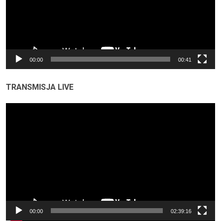
00:00
00:41
TRANSMISJA LIVE
Odtwarzacz
video
00:00
02:39:16