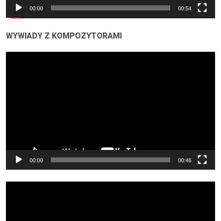
00:00
00:54
WYWIADY Z KOMPOZYTORAMI
Odtwarzacz
video
00:00
00:46
Odtwarzacz
video