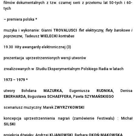
filmów dokumentalnych z tzw. czarnej serii z przełomu lat 50-tych i 60-
tych
–
premiera polska *
muzyka i wykonanie: Gianni
TROVALUSCI
flet elektryczny, flety barokowe i
poprzeczne
, Tadeusz
WIELECKI
kontrabas
19.30 Hity awangardy elektronicznej (3)
prezentacja uprzestrzennionych wersji utworów
zrealizowanych w Studiu Eksperymentalnym Polskiego Radia w latach
1973 – 1979
*
utwory Bohdana
MAZURKA,
Eugeniusza
RUDNIKA
, Denisa
EBERHARDA
, Bogusława
SCHAEFFERA
, Pawła
SZYMAŃSKIEGO
scenariusz muzyczny: Marek
ZWYRZYKOWSKI
koncepcja uprzestrzennienia nagrań (zamówienie Festiwalu) : Michał
SILSKI
projekcja dźwięku: Andrzej
KIJANOWSKI
, Barbara
OKOŃ-MAKOWSKA