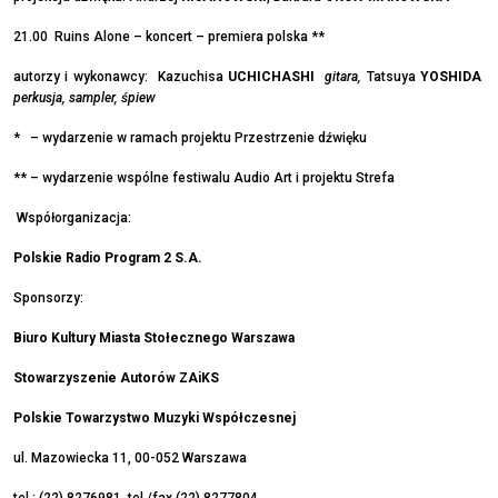
21.00 Ruins Alone – koncert – premiera polska **
autorzy i wykonawcy: Kazuchisa
UCHICHASHI
gitara,
Tatsuya
YOSHIDA
perkusja, sampler, śpiew
* – wydarzenie w ramach projektu Przestrzenie dźwięku
** – wydarzenie wspólne festiwalu Audio Art i projektu Strefa
Współorganizacja:
Polskie Radio Program 2 S.A.
Sponsorzy:
Biuro Kultury Miasta Stołecznego Warszawa
Stowarzyszenie Autorów ZAiKS
Polskie Towarzystwo Muzyki Współczesnej
ul. Mazowiecka 11, 00-052 Warszawa
tel.: (22) 8276981, tel./fax (22) 8277804