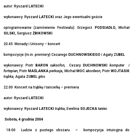
autor: Ryszard
LATECKI
wykonawcy: Ryszard
LATECKI
oraz Jego ewentualni goście
oprogramowanie (zamówienie Festiwalu): Grzegorz
PODSIADŁO
, Michał
SILSKI
, Sergiusz
ŻBIKOWSKI
20.45 Monady i Unisony – koncert
kompozycje (m.in. premiery) Cezarego
DUCHNOWSKIEGO
i Agaty
ZUBEL
wykonawcy: Piotr
BARON
saksofon
, Cezary
DUCHNOWSKI
komputer i
fortepian
, Piotr
MAŚLANKA
perkusja
, Michał
MOC
akordeon,
Piotr
WOJTASIK
trąbka
, Agata
ZUBEL
głos
22.00 Koncert na trąbkę i tancerkę – premiera
autor: Ryszard
LATECKI
wykonawcy: Ryszard
LATECKI
trąbka
, Ewelina
SOJECKA
taniec
Sobota, 4 grudnia 2004
18.00 Ludzie z pustego obszaru
–
kompozycja intuicyjna do