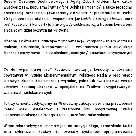
Unisony
Cezarego Duchnowskiego i Agaty Zubel), stykiem tzw. sztuki
wysokiej z tzw. popularną (
Ruins Alone
Uchihasi i Yoshidy) a także recepcją i
obecnością przeszłości (dwa tematy z dziełami z przełomu lat 50-tych i
60-tych zeszłego stulecia – wspomniani już
Ludzie z pustego obszaru
oraz
„oś” Festiwalu: 3 koncerty
Hity awangardy elektronicznej
, z trzecim koncertem
sięgającym dzieł późnych lat 70-tych ).
Obecne są: działania intuicyjne z improwizacją i komponowaniem w czasie
realnym, elektronika, kompozytorsko – wykonawcza jednia oraz akcje
łączące sprawy różne – z działaniami „pomiędzy” gatunkami artystycznymi
.
Co do wspomnianej „osi” Festiwalu: tworzą ją koncerty z utworami
powstałymi w Studio Eksperymentalnym Polskiego Radia w jego wręcz
kultowym okresie działalności. Oryginalne, jedno lub dwukanałowe wersje
utworów, zostaną ukazane w specjalnie na Festiwal przygotowanych
wariantach wielokanałowych
.
Te trzy koncerty dedykujemy na 75 urodziny założycielowi oraz przez ponad
ćwierć wieku dyrektorowi i kreatorowi linii programowej Studia
Eksperymentalnego Polskiego Radia – Józefowi Patkowskiemu.
W tym roku tradycyjne, choć nie jest do tradycja długa, zamówienia Audio
Artu skierowane zostały do twórców systemów oprogramowania