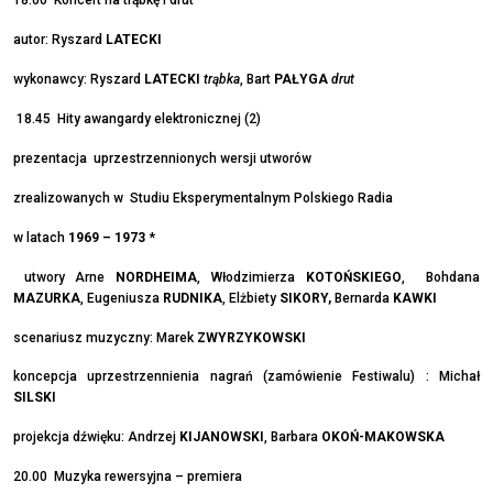
autor: Ryszard
LATECKI
wykonawcy: Ryszard
LATECKI
trąbka
, Bart
PAŁYGA
drut
18.45 Hity awangardy elektronicznej (2)
prezentacja uprzestrzennionych wersji utworów
zrealizowanych w Studiu Eksperymentalnym Polskiego Radia
w latach
1969 – 1973
*
utwory Arne
NORDHEIMA
, Włodzimierza
KOTOŃSKIEGO
, Bohdana
MAZURKA
, Eugeniusza
RUDNIKA
, Elżbiety
SIKORY,
Bernarda
KAWKI
scenariusz muzyczny: Marek
ZWYRZYKOWSKI
koncepcja uprzestrzennienia nagrań (zamówienie Festiwalu) : Michał
SILSKI
projekcja dźwięku: Andrzej
KIJANOWSKI
, Barbara
OKOŃ-MAKOWSKA
20.00 Muzyka rewersyjna – premiera