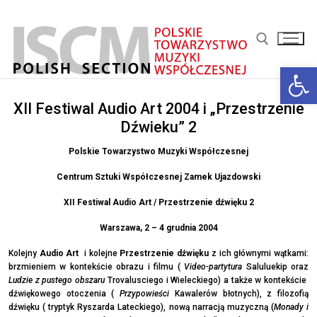
Przejdź
do
treści
Otwórz 
Szukaj:
XII Festiwal Audio Art 2004 i „Przestrzenie
Dźwieku” 2
Polskie Towarzystwo Muzyki Współczesnej
Centrum Sztuki Współczesnej Zamek Ujazdowski
XII Festiwal Audio Art / Przestrzenie dźwięku 2
Warszawa, 2 – 4 grudnia 2004
Kolejny
Audio Art
i kolejne
Przestrzenie dźwięku
z ich głównymi wątkami:
brzmieniem w kontekście obrazu i filmu (
Video-partytura
Saluluekip oraz
Ludzie z pustego obszaru
Trovalusciego i Wieleckiego) a także w kontekście
dźwiękowego otoczenia (
Przypowieści
Kawalerów błotnych), z filozofią
dźwięku ( tryptyk Ryszarda Lateckiego), nową narracją muzyczną (
Monady i