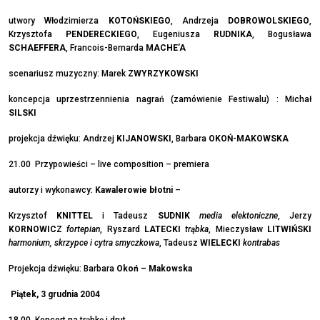
utwory Włodzimierza
KOTOŃSKIEGO
, Andrzeja
DOBROWOLSKIEGO
,
Krzysztofa
PENDERECKIEGO
, Eugeniusza
RUDNIKA
, Bogusława
SCHAEFFERA
, Francois-Bernarda
MACHE’A
scenariusz muzyczny: Marek
ZWYRZYKOWSKI
koncepcja uprzestrzennienia nagrań (zamówienie Festiwalu) : Michał
SILSKI
projekcja dźwięku: Andrzej
KIJANOWSKI
, Barbara
OKOŃ-MAKOWSKA
21.00 Przypowieści – live composition – premiera
autorzy i wykonawcy:
Kawalerowie błotni
–
Krzysztof
KNITTEL
i Tadeusz
SUDNIK
media elektoniczne
, Jerzy
KORNOWICZ
fortepian
, Ryszard
LATECKI
trąbka
, Mieczysław
LITWIŃSKI
harmonium, skrzypce i cytra smyczkowa
, Tadeusz
WIELECKI
kontrabas
Projekcja dźwięku: Barbara
Okoń – Makowska
Piątek, 3 grudnia 2004
18.00 Koncert na trąbkę i drut