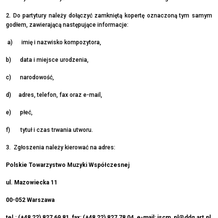
2. Do partytury należy dołączyć zamkniętą kopertę oznaczoną tym samym
godłem, zawierającą następujące informacje:
a) imię i nazwisko kompozytora,
b) data i miejsce urodzenia,
c) narodowość,
d) adres, telefon, fax oraz e-mail,
e) płeć,
f) tytuł i czas trwania utworu.
3. Zgłoszenia należy kierować na adres:
Polskie Towarzystwo Muzyki Współczesnej
ul. Mazowiecka 11
00-052 Warszawa
tel.: (+48 22) 827 69 81, fax: (+48 22) 827 78 04, e-mail:
iscm_pl@ddg.art.pl