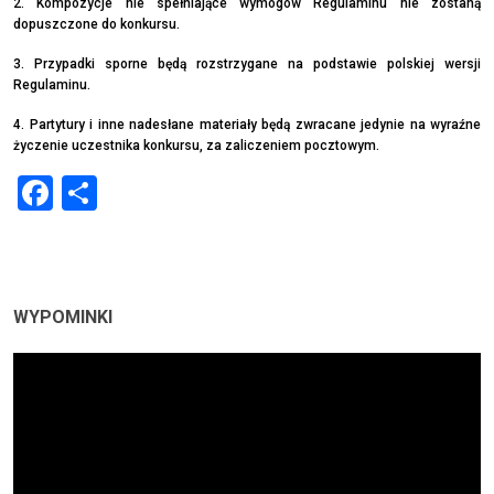
2. Kompozycje nie spełniające wymogów Regulaminu nie zostaną
dopuszczone do konkursu.
3. Przypadki sporne będą rozstrzygane na podstawie polskiej wersji
Regulaminu.
4. Partytury i inne nadesłane materiały będą zwracane jedynie na wyraźne
życzenie uczestnika konkursu, za zaliczeniem pocztowym.
Facebook
Share
WYPOMINKI
Odtwarzacz
video