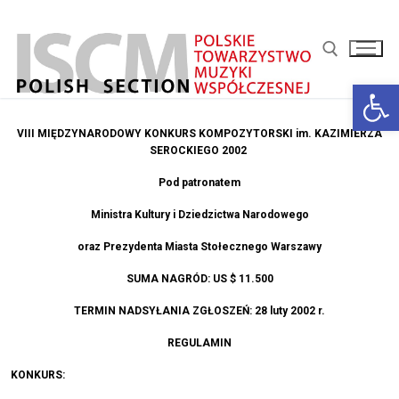
Przejdź
do
treści
Otwórz 
Szukaj:
VIII MIĘDZYNARODOWY KONKURS KOMPOZYTORSKI
im. KAZIMIERZA
SEROCKIEGO
2002
Pod patronatem
Ministra Kultury i Dziedzictwa Narodowego
oraz
Prezydenta Miasta Stołecznego Warszawy
SUMA NAGRÓD: US $ 11.500
TERMIN NADSYŁANIA ZGŁOSZEŃ: 28 luty 2002 r.
REGULAMIN
KONKURS: