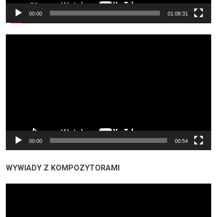
00:00
01:08:31
Odtwarzacz
video
00:00
00:54
WYWIADY Z KOMPOZYTORAMI
Odtwarzacz
video