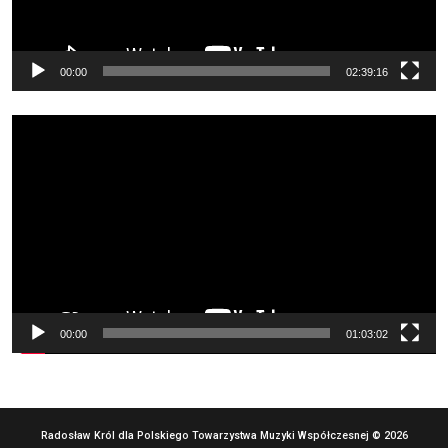
00:00
02:39:16
Odtwarzacz
video
00:00
01:03:02
Radosław Król dla Polskiego Towarzystwa Muzyki Współczesnej © 2026