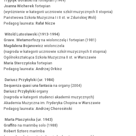
Tryptyk Góralski
na fortepian (1949)
Joanna Wicherek
fortepian
(wyróżnienie w kategorii uczniowie szkół muzycznych II stopnia)
Państwowa Szkoła Muzyczna I i II st. w Zduńskiej Woli)
Pedagog laureata:
Rafał Nicze
Witold Lutosławski (1913-1994)
Grave. Metamorfozy
na wiolonczelę i fortepian (1981)
Magdalena Bojanowicz
wiolonczela
(nagroda w kategorii uczniowie szkół muzycznych II stopnia)
Ogólnokształcąca Szkoła Muzyczna II st. w Warszawie
Maria Sterczyńska
fortepian
Pedagog laureata:
Andrzej Orkisz
Dariusz Przybylski (ur. 1984)
Sequenza quasi una fantasia
na organy (2004)
Dariusz Przybylski
organy
(nagroda w kategorii studenci akademii muzycznych)
Akademia Muzyczna im. Fryderyka Chopina w Warszawie
Pedagog laureata:
Andrzej Chorosiński
Marta Ptaszyńska (ur. 1943)
Graffito
na marimbę solo (1988)
Robert Sztorc
marimba