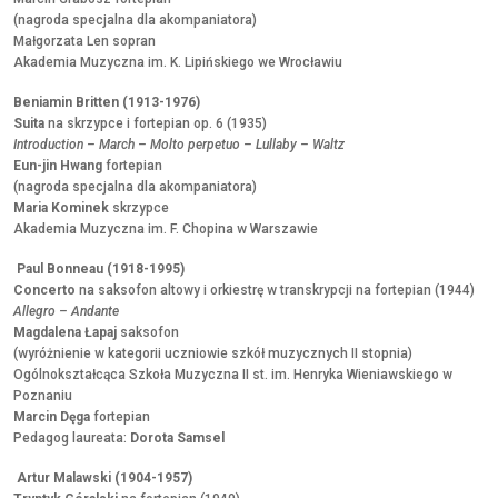
(nagroda specjalna dla akompaniatora)
Małgorzata Len sopran
Akademia Muzyczna im. K. Lipińskiego we Wrocławiu
Beniamin Britten (1913-1976)
Suita
na skrzypce i fortepian op. 6 (1935)
Introduction – March – Molto perpetuo – Lullaby – Waltz
Eun-jin Hwang
fortepian
(nagroda specjalna dla akompaniatora)
Maria Kominek
skrzypce
Akademia Muzyczna im. F. Chopina w Warszawie
Paul Bonneau (1918-1995)
Concerto
na saksofon altowy i orkiestrę w transkrypcji na fortepian (1944)
Allegro – Andante
Magdalena Łapaj
saksofon
(wyróżnienie w kategorii uczniowie szkół muzycznych II stopnia)
Ogólnokształcąca Szkoła Muzyczna II st. im. Henryka Wieniawskiego w
Poznaniu
Marcin Dęga
fortepian
Pedagog laureata:
Dorota Samsel
Artur Malawski (1904-1957)