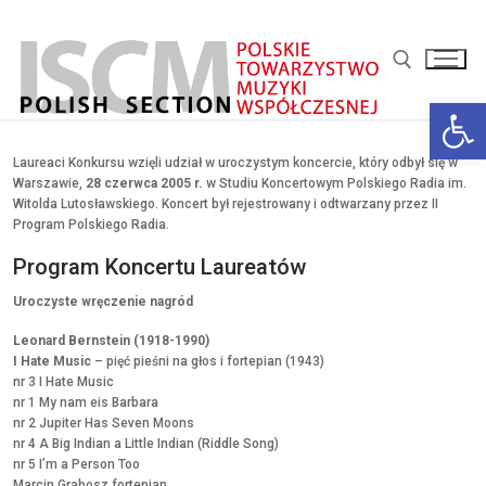
Przejdź
do
treści
Otwórz 
Szukaj:
Laureaci Konkursu wzięli udział w uroczystym koncercie, który odbył się w
Warszawie,
28 czerwca 2005 r.
w Studiu Koncertowym Polskiego Radia im.
Witolda Lutosławskiego. Koncert był rejestrowany i odtwarzany przez II
Program Polskiego Radia.
Program Koncertu Laureatów
Uroczyste wręczenie nagród
Leonard Bernstein (1918-1990)
I Hate Music
– pięć pieśni na głos i fortepian (1943)
nr 3 I Hate Music
nr 1 My nam eis Barbara
nr 2 Jupiter Has Seven Moons
nr 4 A Big Indian a Little Indian (Riddle Song)
nr 5 I’m a Person Too
Marcin Grabosz fortepian