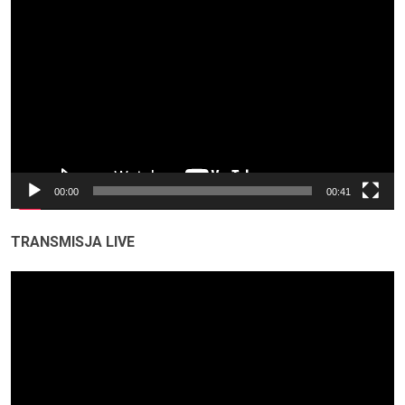
Odtwarzacz
video
00:00
00:41
TRANSMISJA LIVE
Odtwarzacz
video