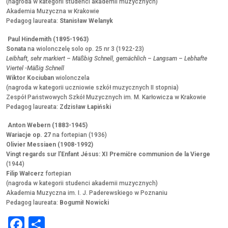
(nagroda w kategorii studenci akademii muzycznych)
Akademia Muzyczna w Krakowie
Pedagog laureata:
Stanisław Welanyk
Paul Hindemith (1895-1963)
Sonata
na wiolonczelę solo op. 25 nr 3 (1922-23)
Leibhaft, sehr markiert – Mäßbig Schnell, gemächlich – Langsam – Lebhafte
Viertel -Mäßig Schnell
Wiktor Kociuban
wiolonczela
(nagroda w kategorii uczniowie szkół muzycznych II stopnia)
Zespół Państwowych Szkół Muzycznych im. M. Karłowicza w Krakowie
Pedagog laureata:
Zdzisław Łapiński
Anton Webern (1883-1945)
Wariacje op. 27
na fortepian (1936)
Olivier Messiaen (1908-1992)
Vingt regards sur l’Enfant Jésus: XI Premičre communion de la Vierge
(1944)
Filip Wałcerz
fortepian
(nagroda w kategorii studenci akademii muzycznych)
Akademia Muzyczna im. I. J. Paderewskiego w Poznaniu
Pedagog laureata:
Bogumił Nowicki
Facebook
Share