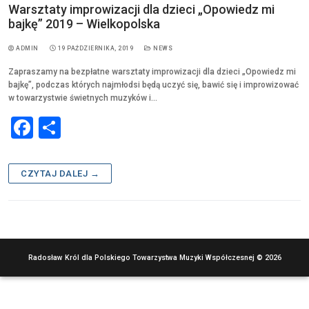
Warsztaty improwizacji dla dzieci „Opowiedz mi
bajkę” 2019 – Wielkopolska
ADMIN
19 PAŹDZIERNIKA, 2019
NEWS
Zapraszamy na bezpłatne warsztaty improwizacji dla dzieci „Opowiedz mi
bajkę”, podczas których najmłodsi będą uczyć się, bawić się i improwizować
w towarzystwie świetnych muzyków i…
F
S
a
h
c
ar
CZYTAJ DALEJ →
e
e
b
o
o
Radosław Król dla Polskiego Towarzystwa Muzyki Współczesnej © 2026
k