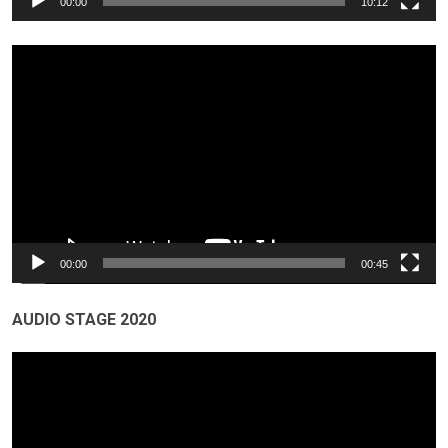
00:00
10:12
Odtwarzacz
video
00:00
00:45
AUDIO STAGE 2020
Odtwarzacz
video