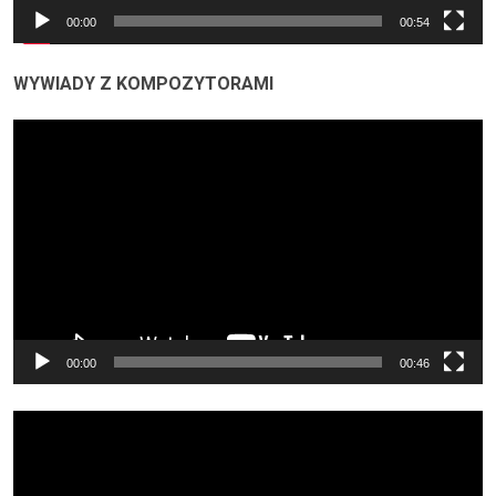
00:00
00:54
WYWIADY Z KOMPOZYTORAMI
Odtwarzacz
video
00:00
00:46
Odtwarzacz
video