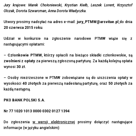
Jury krajowe:
Marek Chołoniewski, Krystian Kiełb, Leszek Lorent, Krzysztof
Olczak, Dorota Szwarcman, Anna Dorota Władyczka.
Utwory prosimy nadsyłać na adres e-mail:
jury_PTMW@arsvitae.pl
do dnia
20 czerwca 2015 roku
.
Udział w konkursie na zgłoszenie narodowe PTMW wiąże się z
następującymi opłatami:
–
Członkowie PTMW
, którzy opłacili na bieżąco składki członkowskie, są
zwolnieni z opłaty
za pierwszą zgłoszoną partyturę. Za każdą kolejną opłata
wynosi
30 zł.
– Osoby niezrzeszone w PTMW zobowiązane są do uiszczenia opłaty w
wysokości
40 złotych
za pierwszą nadesłaną partyturę, oraz
50 złotych
za
każdą następną.
PKO BANK POLSKI S.A.
Nr 77 1020 1013 0000 0302 0127 1394
Do zgłoszenia
w wersji elektronicznej
prosimy dołączyć następujące
informacje (w języku angielskim):