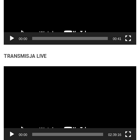
00:00
00:41
TRANSMISJA LIVE
Odtwarzacz
video
00:00
02:39:16