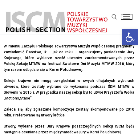
Przejdź
do
treści
Otwórz 
Szukaj:
W imieniu Zarządu Polskiego Towarzystwa Muzyki Współczesnej pragniemy
zawiadomić Państwa, iż – jak co roku – organizujemy posiedzenie Jury
Krajowego, które wybierze sześć utworów zarekomendowanych przez
Polską Sekcję MTMW na festiwal
Światowe Dni Muzyki MTMW 2016
, który
tym razem odbędzie się w
Korei Południowej.
Sekcje krajowe nie mogą uwzględniać w swych oficjalnych wyborach
utworów, które zostały wybrane do wykonania podczas ŚDM MTMW w
Słowenii w 2015 r. W przypadku naszej sekcji był to utwór Krzysztofa Wołka
„Motions,Stase”.
Zaleca się, aby zgłaszane kompozycje zostały skomponowane po 2010
roku. Preferowane są utwory krótkie.
Utwory, wybrane przez Jury Krajowe poszczególnych sekcji ISCM będą
następnie oceniane przez międzynarodowe jury w Korei Południowej.