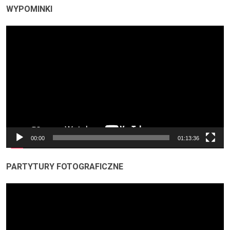
WYPOMINKI
Odtwarzacz
video
00:00
01:13:36
PARTYTURY FOTOGRAFICZNE
Odtwarzacz
video