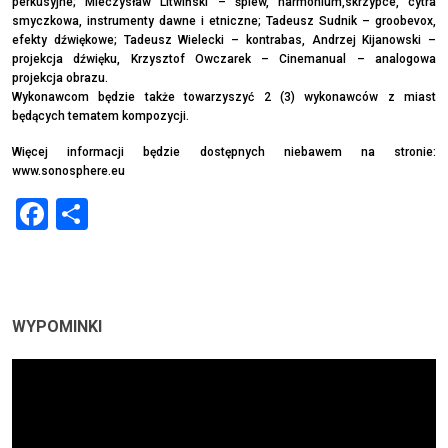
perkusyjne; Mieczysław Litwiński – śpiew, harmonium,skrzypce, cytra
smyczkowa, instrumenty dawne i etniczne; Tadeusz Sudnik – groobevox,
efekty dźwiękowe; Tadeusz Wielecki – kontrabas, Andrzej Kijanowski –
projekcja dźwięku, Krzysztof Owczarek – Cinemanual – analogowa
projekcja obrazu.
Wykonawcom będzie także towarzyszyć 2 (3) wykonawców z miast
będących tematem kompozycji.
Więcej informacji będzie dostępnych niebawem na stronie:
www.sonosphere.eu
Facebook
Share
WYPOMINKI
Odtwarzacz
video