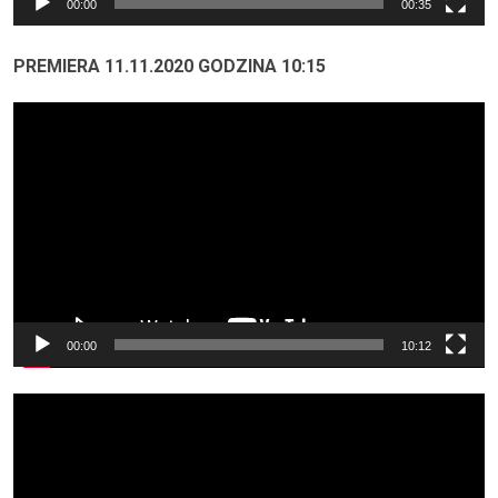
00:00
00:35
PREMIERA 11.11.2020 GODZINA 10:15
Odtwarzacz
video
00:00
10:12
Odtwarzacz
video