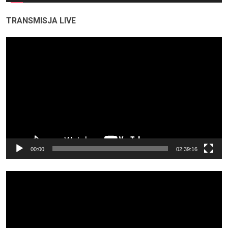
TRANSMISJA LIVE
Odtwarzacz
video
00:00
02:39:16
Odtwarzacz
video