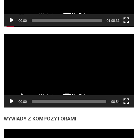
00:00
01:08:31
Odtwarzacz
video
00:00
00:54
WYWIADY Z KOMPOZYTORAMI
Odtwarzacz
video