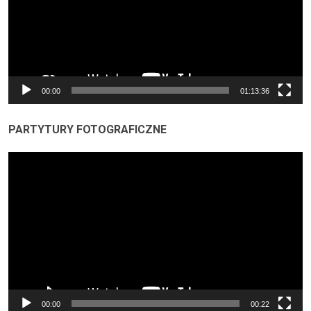
00:00
01:13:36
PARTYTURY FOTOGRAFICZNE
Odtwarzacz
video
00:00
00:22