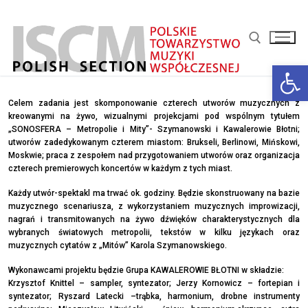
Przejdź
do
treści
Otwórz 
Szukaj:
Celem zadania jest skomponowanie czterech utworów muzycznych z
kreowanymi na żywo, wizualnymi projekcjami pod wspólnym tytułem
„SONOSFERA – Metropolie i Mity”- Szymanowski i Kawalerowie Błotni;
utworów zadedykowanym czterem miastom: Brukseli, Berlinowi, Mińskowi,
Moskwie; praca z zespołem nad przygotowaniem utworów oraz organizacja
czterech premierowych koncertów w każdym z tych miast.
Każdy utwór-spektakl ma trwać ok. godziny. Będzie skonstruowany na bazie
muzycznego scenariusza, z wykorzystaniem muzycznych improwizacji,
nagrań i transmitowanych na żywo dźwięków charakterystycznych dla
wybranych światowych metropolii, tekstów w kilku językach oraz
muzycznych cytatów z „Mitów” Karola Szymanowskiego.
Wykonawcami projektu będzie Grupa KAWALEROWIE BŁOTNI w składzie:
Krzysztof Knittel – sampler, syntezator; Jerzy Kornowicz – fortepian i
syntezator; Ryszard Latecki –trąbka, harmonium, drobne instrumenty