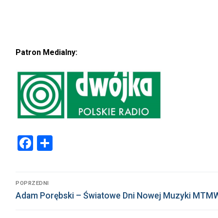
Patron Medialny:
Facebook
Share
Nawigacja
POPRZEDNI
Poprzedni
wpisu
Adam Porębski – Światowe Dni Nowej Muzyki MTMW
wpis: