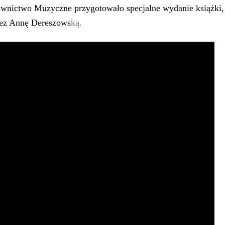
nictwo Muzyczne przygotowało specjalne wydanie książki, 
zez Annę Dereszows
ką.