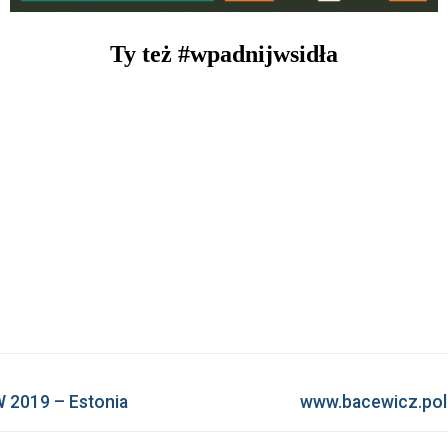
Ty też #wpadnijwsidła
Następny
 2019 – Estonia
www.bacewicz.polm
wpis: