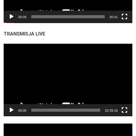
00:00
00:41
TRANSMISJA LIVE
Odtwarzacz
video
00:00
02:39:16
Odtwarzacz
video