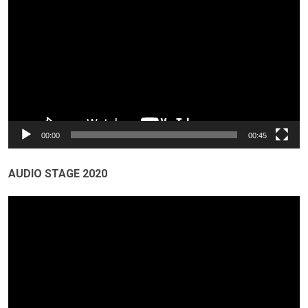
video
00:00
00:45
AUDIO STAGE 2020
Odtwarzacz
video