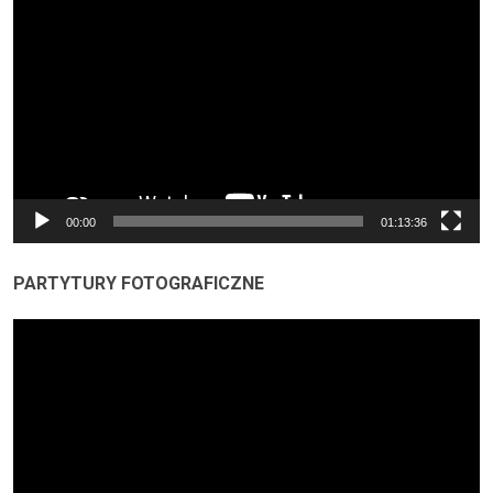
video
00:00
01:13:36
PARTYTURY FOTOGRAFICZNE
Odtwarzacz
video