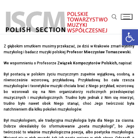
Przejdź
do
treści
Otwórz 
Szukaj:
Z głębokim smutkiem musimy przekazać, że dziś w Krakowie zmarł wybitny
muzykolog i badacz muzyki polskiej
Profesor Mieczysław Tomaszewski.
We wspomnieniu o Profesorze
Związek Kompozytorów Polskich
,
napisał:
Był postacią w polskim życiu muzycznym zupełnie wyjątkową, osobną, a
równocześnie wzorcową, przykładową. Przykładową: bo cała rzesza
muzykologów i teoretyków muzyki chciała brać z Niego prz
ykład; wzorcową:
bo wzorowali się na Nim organizatorzy rozlicznych przedsięwzięć
muzycznych i muzykologicznych. Trudno było jednak z Nim się mierzyć,
trudno było nawet obok Niego stanąć, choć Jego twórczość była
natchnieniem dla kilku pokoleń muzykologów.
Był muzykologiem, ale tradycyjna muzykologia była dla Niego za ciasna.
Dobrze określałoby Go sformułowanie „poeta muzykologii”, bo Jego
twórczość to właśnie muzykologiczna poezja, albo poetycka muzykologia.