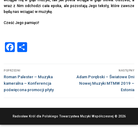
Wciągał nią w głąb muzyki, tak jak poeta wciąga w głąb słowa. Odszedł, a
wraz z Nim odchodzi cała epoka, ale pozostają Jego teksty, które zawsze
będą nas wciągać w muzykę.
Cześć Jego pamięci!
Facebook
Share
Nawigacja
POPRZEDNI
NASTĘPNY
wpisu
Poprzedni
Następny
Roman Palester – Muzyka
Adam Porębski – Światowe Dni
wpis:
wpis:
kameralna – Konferencja
Nowej Muzyki MTMW 2019 –
poświęcona promocji płyty
Estonia
Radosław Król dla Polskiego Towarzystwa Muzyki Współczesnej © 2026