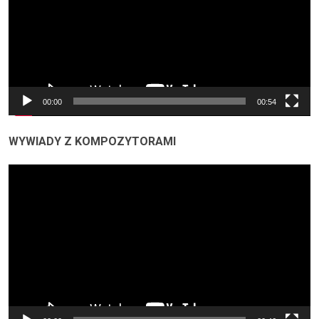
00:00
00:54
WYWIADY Z KOMPOZYTORAMI
Odtwarzacz
video