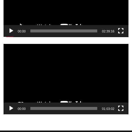
00:00
02:39:16
Odtwarzacz
video
00:00
01:03:02