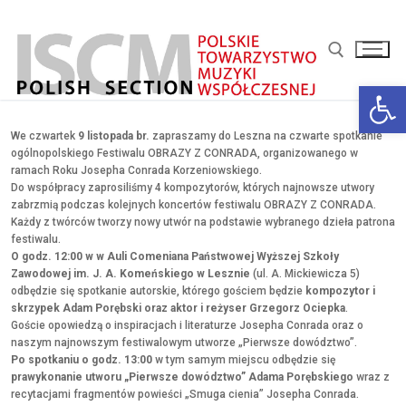
Przejdź
do
treści
Otwórz 
Szukaj:
We czwartek
9 listopada br.
zapraszamy do Leszna na czwarte spotkanie
ogólnopolskiego Festiwalu OBRAZY Z CONRADA, organizowanego w
ramach Roku Josepha Conrada Korzeniowskiego.
Do współpracy zaprosiliśmy 4 kompozytorów, których najnowsze utwory
zabrzmią podczas kolejnych koncertów festiwalu OBRAZY Z CONRADA.
Każdy z twórców tworzy nowy utwór na podstawie wybranego dzieła patrona
festiwalu.
O godz. 12:00 w w Auli Comeniana Państwowej Wyższej Szkoły
Zawodowej im. J. A. Komeńskiego w Lesznie
(ul. A. Mickiewicza 5)
odbędzie się spotkanie autorskie, którego gościem będzie
kompozytor i
skrzypek
Adam Porębski
oraz aktor i reżyser Grzegorz Ociepka
.
Goście opowiedzą o inspiracjach i literaturze Josepha Conrada oraz o
naszym najnowszym festiwalowym utworze „Pierwsze dowództwo”.
Po spotkaniu o godz. 13:00
w tym samym miejscu odbędzie się
prawykonanie utworu „Pierwsze dowództwo” Adama Porębskiego
wraz z
recytacjami fragmentów powieści „Smuga cienia” Josepha Conrada.