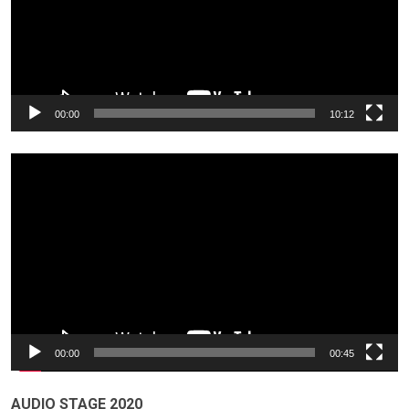
00:00
10:12
Odtwarzacz
video
00:00
00:45
AUDIO STAGE 2020