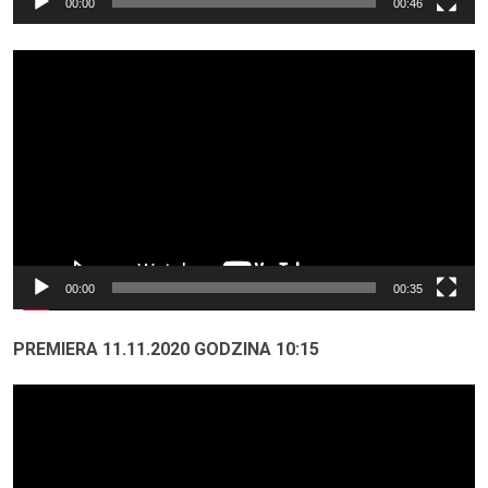
00:00
00:46
Odtwarzacz
video
00:00
00:35
PREMIERA 11.11.2020 GODZINA 10:15
Odtwarzacz
video