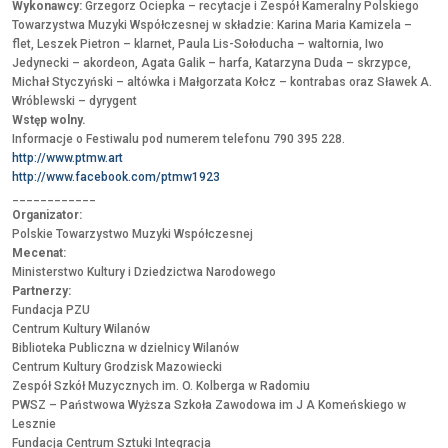
Wykonawcy:
Grzegorz Ociepka – recytacje i Zespół Kameralny Polskiego
Towarzystwa Muzyki Współczesnej w składzie:
Karina Maria Kamizela
–
flet,
Leszek Pietron
– klarnet,
Paula Lis-Sołoducha
– waltornia,
Iwo
Jedynecki
– akordeon,
Agata Galik
– harfa,
Katarzyna Duda
– skrzypce,
Michał Styczyński
– altówka i
Małgorzata Kołcz
– kontrabas oraz Sławek A.
Wróblewski – dyrygent
Wstęp wolny.
Informacje o Festiwalu pod numerem telefonu 790 395 228.
http://www.ptmw.art
http://www.facebook.com/ptmw1923
____________
Organizator:
Polskie Towarzystwo Muzyki Współczesnej
Mecenat:
Ministerstwo Kultury i Dziedzictwa Narodowego
Partnerzy:
Fundacja PZU
Centrum Kultury Wilanów
Biblioteka Publiczna w dzielnicy Wilanów
Centrum Kultury Grodzisk Mazowiecki
Zespół Szkół Muzycznych im. O. Kolberga w Radomiu
PWSZ – Państwowa Wyższa Szkoła Zawodowa im J A Komeńskiego w
Lesznie
Fundacja Centrum Sztuki Integracja