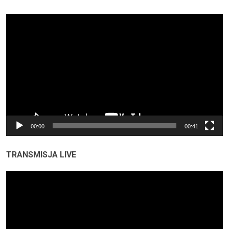
Odtwarzacz
video
00:00
00:41
TRANSMISJA LIVE
Odtwarzacz
video