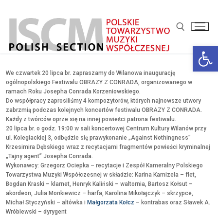
Przejdź
do
treści
Otwórz 
Szukaj:
We czwartek 20 lipca br. zapraszamy do Wilanowa inaugurację
ogólnopolskiego Festiwalu OBRAZY Z CONRADA, organizowanego w
ramach Roku Josepha Conrada Korzeniowskiego.
Do współpracy zaprosiliśmy 4 kompozytorów, których najnowsze utwory
zabrzmią podczas kolejnych koncertów festiwalu OBRAZY Z CONRADA.
Każdy z twórców oprze się na innej powieści patrona festiwalu.
20 lipca br. o godz. 19:00 w sali koncertowej
Centrum Kultury Wilanów
przy
ul. Kolegiackiej 3, odbędzie się prawykonanie „Against Nothingness”
Krzesimira Dębskiego wraz z recytacjami fragmentów powieści kryminalnej
„Tajny agent” Josepha Conrada.
Wykonawcy: Grzegorz Ociepka – recytacje i Zespół Kameralny Polskiego
Towarzystwa Muzyki Współczesnej w składzie:
Karina Kamizela
– flet,
Bogdan Kraski
– klarnet,
Henryk Kaliński
– waltornia,
Bartosz Kołsut
–
akordeon,
Julia Monkiewicz
– harfa,
Karolina Mikołajczyk
– skrzypce,
Michał Styczyński
– altówka i
Małgorzata Kołcz
– kontrabas oraz Sławek A.
Wróblewski – dyrygent