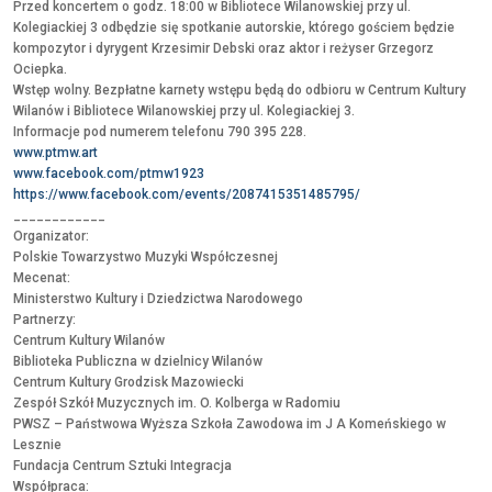
Przed koncertem o godz. 18:00 w Bibliotece Wilanowskiej przy ul.
Kolegiackiej 3 odbędzie się spotkanie autorskie, którego gościem będzie
kompozytor i dyrygent
Krzesimir Debski
oraz aktor i reżyser Grzegorz
Ociepka.
Wstęp wolny. Bezpłatne karnety wstępu będą do odbioru w Centrum Kultury
Wilanów i Bibliotece Wilanowskiej przy ul. Kolegiackiej 3.
Informacje pod numerem telefonu 790 395 228.
www.ptmw.art
www.facebook.com/ptmw1923
https://www.facebook.com/events/2087415351485795/
____________
Organizator:
Polskie Towarzystwo Muzyki Współczesnej
Mecenat:
Ministerstwo Kultury i Dziedzictwa Narodowego
Partnerzy:
Centrum Kultury Wilanów
Biblioteka Publiczna w dzielnicy Wilanów
Centrum Kultury Grodzisk Mazowiecki
Zespół Szkół Muzycznych im. O. Kolberga w Radomiu
PWSZ – Państwowa Wyższa Szkoła Zawodowa im J A Komeńskiego w
Lesznie
Fundacja Centrum Sztuki Integracja
Współpraca: