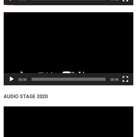
Odtwarzacz
video
00:00
00:45
AUDIO STAGE 2020
Odtwarzacz
video