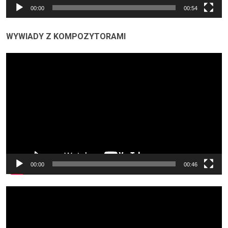
00:00
00:54
WYWIADY Z KOMPOZYTORAMI
Odtwarzacz
video
00:00
00:46
Odtwarzacz
video