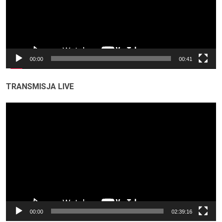
00:00
00:41
TRANSMISJA LIVE
Odtwarzacz
video
00:00
02:39:16