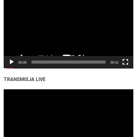
video
00:00
00:41
TRANSMISJA LIVE
Odtwarzacz
video