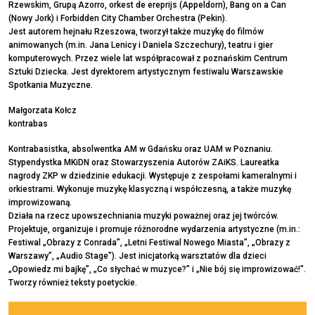
Rzewskim, Grupą Azorro, orkest de ereprijs (Appeldorn), Bang on a Can
(Nowy Jork) i Forbidden City Chamber Orchestra (Pekin).
Jest autorem hejnału Rzeszowa, tworzył także muzykę do filmów
animowanych (m.in. Jana Lenicy i Daniela Szczechury), teatru i gier
komputerowych. Przez wiele lat współpracował z poznańskim Centrum
Sztuki Dziecka. Jest dyrektorem artystycznym festiwalu Warszawskie
Spotkania Muzyczne.
Małgorzata Kołcz
kontrabas
Kontrabasistka, absolwentka AM w Gdańsku oraz UAM w Poznaniu.
Stypendystka MKiDN oraz Stowarzyszenia Autorów ZAiKS. Laureatka
nagrody ZKP w dziedzinie edukacji. Występuje z zespołami kameralnymi i
orkiestrami. Wykonuje muzykę klasyczną i współczesną, a także muzykę
improwizowaną.
Działa na rzecz upowszechniania muzyki poważnej oraz jej twórców.
Projektuje, organizuje i promuje różnorodne wydarzenia artystyczne (m.in.:
Festiwal „Obrazy z Conrada”, „Letni Festiwal Nowego Miasta”, „Obrazy z
Warszawy”, „Audio Stage”). Jest inicjatorką warsztatów dla dzieci
„Opowiedz mi bajkę”, „Co słychać w muzyce?” i „Nie bój się improwizować!".
Tworzy również teksty poetyckie.