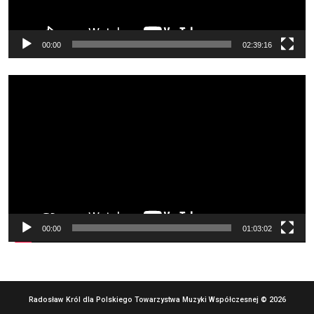
00:00
02:39:16
Odtwarzacz
video
00:00
01:03:02
Radosław Król dla Polskiego Towarzystwa Muzyki Współczesnej © 2026