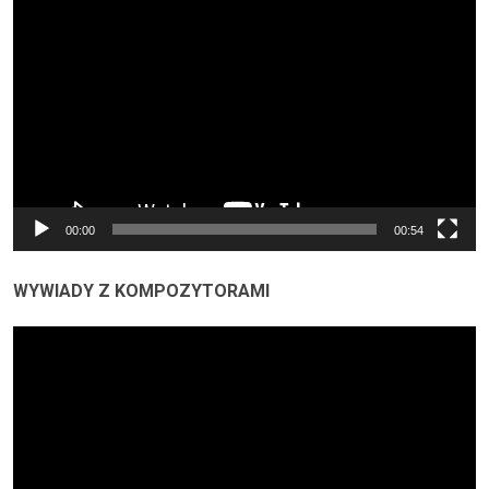
video
00:00
00:54
WYWIADY Z KOMPOZYTORAMI
Odtwarzacz
video