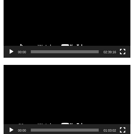
00:00
02:39:16
Odtwarzacz
video
00:00
01:03:02