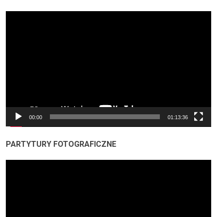
Odtwarzacz
video
00:00
01:13:36
PARTYTURY FOTOGRAFICZNE
Odtwarzacz
video