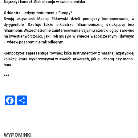
Najazdy i handel.
Globalizacja w świecie antyku.
Orkiestra.
Jedyny instrument z Europy?
Swoją aktywność Maciej Żółtowski dzieli pomiędzy komponowanie, a
dyrygenturę. Szefuje także orkiestrze filharmonicznej działającej bez
filharmonii. Wszechstronne zainteresowania dają mu szeroki ogląd zarówno
na kwestie twórczości, jak i roli muzyki w świecie współczesnym i dawnym
– wbrew pozorom nie tak odległym.
Kompozytor zaprezentuje również kilka instrumentów z własnej azjatyckiej
kolekcji, które wykorzystywał w swoich utworach, jak gu-zheng czy morin-
huur.
***
Facebook
Share
WYPOMINKI