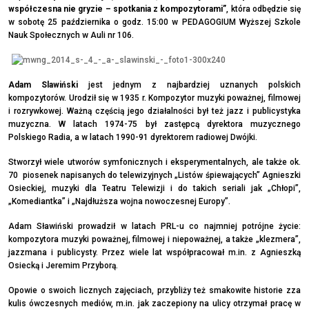
współczesna nie gryzie – spotkania z kompozytorami”
, która odbędzie się
w sobotę 25 października o godz. 15:00 w PEDAGOGIUM Wyższej Szkole
Nauk Społecznych w Auli nr 106.
Adam Slawiński
jest jednym z najbardziej uznanych polskich
kompozytorów. Urodził się w 1935 r. Kompozytor muzyki poważnej, filmowej
i rozrywkowej. Ważną częścią jego działalności był też jazz i publicystyka
muzyczna. W latach 1974-75 był zastępcą dyrektora muzycznego
Polskiego Radia, a w latach 1990-91 dyrektorem radiowej Dwójki.
Stworzył wiele utworów symfonicznych i eksperymentalnych, ale także ok.
70 piosenek napisanych do telewizyjnych „Listów śpiewających” Agnieszki
Osieckiej, muzyki dla Teatru Telewizji i do takich seriali jak „Chłopi”,
„Komediantka” i „Najdłuższa wojna nowoczesnej Europy”.
Adam Sławiński prowadził w latach PRL-u co najmniej potrójne życie:
kompozytora muzyki poważnej, filmowej i niepoważnej, a także „klezmera”,
jazzmana i publicysty. Przez wiele lat współpracował m.in. z Agnieszką
Osiecką i Jeremim Przyborą.
Opowie o swoich licznych zajęciach, przybliży też smakowite historie zza
kulis ówczesnych mediów, m.in. jak zaczepiony na ulicy otrzymał pracę w