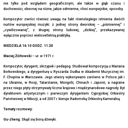
nie tylko pod względem geograficznym, ale także w głąb czasu i
duchowości, obecnej na różne, jakże odmienne, choć europejskie, sposoby.
Kompozytor zwróci również uwagę na fakt równoległego istnienia dwóch
nurtów europejskiej muzyki: z jednej strony dworskiej – „piśmiennej” i
„cywilizowanej”, z drugiej strony ludowej, „dzikiej”, przekazywanej
wyłącznie poprzez wielosetletnią praktykę.
NIEDZIELA 16.10 GODZ. 11:20
Maciej Żółtowski
– ur. w 1971 r.
Kompozytor, dyrygent, skrzypek i pedagog. Studiował kompozycję u Mariana
Borkowskiego, a dyrygenturę u Ryszarda Dudka w Akademii Muzycznej im.
F. Chopina w Warszawie. Jego utwory wykonywano zarówno w Polsce jak i
na Ukrainie, w Rosji, Tatarstanie, Mongolii, Chinach i Japonii, a nagrane
przez niego płyty otrzymywały liczne krajowe i międzynarodowe nagrody. Był
dyrektorem artystycznym i pierwszym dyrygentem Cypryjskiej Orkiestry
Państwowej w Nikozji, a od 2007 r. kieruje Radomską Orkiestrą Kameralną.
Tematy rozmowy:
Gu-zheng.
Skąd się biorą dźwięki.