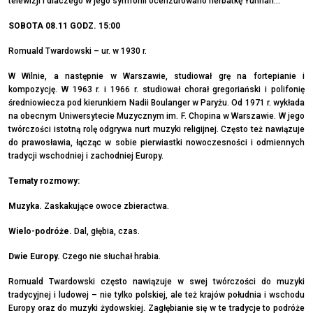
telewizji i dlaczego w jego symfonii ocenzurowano herbatkę Yunnan…
SOBOTA 08.11 GODZ. 15:00
Romuald Twardowski – ur. w 1930 r.
W Wilnie, a następnie w Warszawie, studiował grę na fortepianie i
kompozycję. W 1963 r. i 1966 r. studiował chorał gregoriański i polifonię
średniowiecza pod kierunkiem Nadii Boulanger w Paryżu. Od 1971 r. wykłada
na obecnym Uniwersytecie Muzycznym im. F. Chopina w Warszawie. W jego
twórczości istotną rolę odgrywa nurt muzyki religijnej. Często też nawiązuje
do prawosławia, łącząc w sobie pierwiastki nowoczesności i odmiennych
tradycji wschodniej i zachodniej Europy.
Tematy rozmowy:
Muzyka.
Zaskakujące owoce zbieractwa.
Wielo-podróże.
Dal, głębia, czas.
Dwie Europy.
Czego nie słuchał hrabia.
Romuald Twardowski często nawiązuje w swej twórczości do muzyki
tradycyjnej i ludowej – nie tylko polskiej, ale też krajów południa i wschodu
Europy oraz do muzyki żydowskiej. Zagłębianie się w te tradycje to podróże