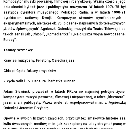
Kompozytor muzyki poważnej, filmowej i rozrywkowej. Ważną częścią jego
działalności był też jazz i publicystyka muzyczna. W latach 1974-75 był
zastępcą dyrektora muzycznego Polskiego Radia, a w latach 1990-91
dyrektorem radiowej Dwójki. Kompozytor utworów symfonicznych i
eksperymentalnych, ale także ok. 70 piosenek napisanych do telewizyjnych
„Listów śpiewających” Agnieszki Osieckiej, muzyki dla Teatru Telewizji i do
takich seriali jak „Chłopi”, „Komediantka” i „Najdłuższa wojna nowoczesnej
Europy”.
Tematy rozmowy:
Krawiec muzyczny.
Felietony, Osiecka i jazz.
Chłopi.
Gęste faktury smyczków.
Z życia radia i TV.
Cenzura i herbatka Yunnan.
Adam Sławiński prowadził w latach PRL-u co najmniej potrójne życie:
kompozytora muzyki poważnej, filmowej i niepoważnej, a także „klezmera”,
jazzmana i publicysty. Przez wiele lat współpracował m.in. z Agnieszką
Osiecką i Jeremim Przyborą.
Opowie o swoich licznych zajęciach, przybliży też smakowite historie zza
kulis ówczesnych mediów, m.in. jak zaczepiony na ulicy otrzymał pracę w