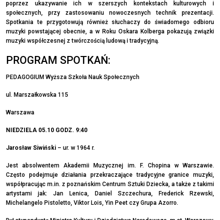
poprzez ukazywanie ich w szerszych kontekstach kulturowych i
społecznych, przy zastosowaniu nowoczesnych technik prezentacji.
Spotkania te przygotowują również słuchaczy do świadomego odbioru
muzyki powstającej obecnie, a w Roku Oskara Kolberga pokazują związki
muzyki współczesnej z twórczością ludową i tradycyjną.
PROGRAM SPOTKAŃ:
PEDAGOGIUM Wyższa Szkoła Nauk Społecznych
ul. Marszałkowska 115
Warszawa
NIEDZIELA 05.10 GODZ. 9:40
Jarosław Siwiński
– ur. w 1964 r.
Jest absolwentem Akademii Muzycznej im. F. Chopina w Warszawie.
Często podejmuje działania przekraczające tradycyjne granice muzyki,
współpracując m.in. z poznańskim Centrum Sztuki Dziecka, a także z takimi
artystami jak: Jan Lenica, Daniel Szczechura, Frederick Rzewski,
Michelangelo Pistoletto, Viktor Lois, Yin Peet czy Grupa Azorro.