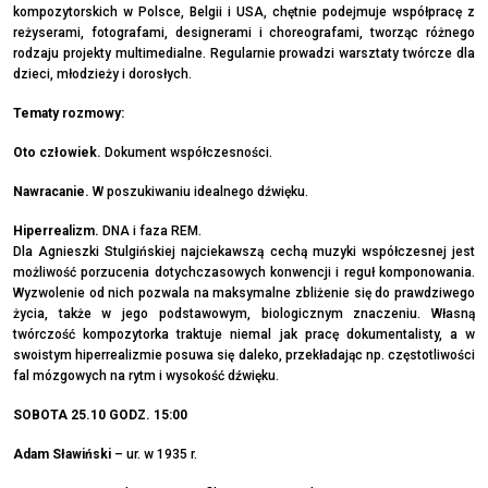
kompozytorskich w Polsce, Belgii i USA, chętnie podejmuje współpracę z
reżyserami, fotografami, designerami i choreografami, tworząc różnego
rodzaju projekty multimedialne. Regularnie prowadzi warsztaty twórcze dla
dzieci, młodzieży i dorosłych.
Tematy rozmowy:
Oto człowiek.
Dokument współczesności.
Nawracanie.
W poszukiwaniu idealnego dźwięku.
Hiperrealizm.
DNA i faza REM.
Dla Agnieszki Stulgińskiej najciekawszą cechą muzyki współczesnej jest
możliwość porzucenia dotychczasowych konwencji i reguł komponowania.
Wyzwolenie od nich pozwala na maksymalne zbliżenie się do prawdziwego
życia, także w jego podstawowym, biologicznym znaczeniu. Własną
twórczość kompozytorka traktuje niemal jak pracę dokumentalisty, a w
swoistym hiperrealizmie posuwa się daleko, przekładając np. częstotliwości
fal mózgowych na rytm i wysokość dźwięku.
SOBOTA 25.10 GODZ. 15:00
Adam Sławiński
– ur. w 1935 r.