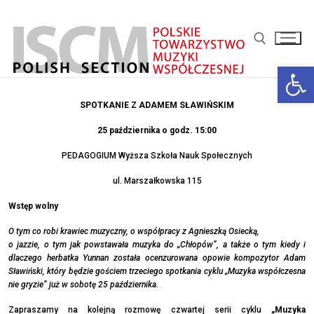
Przejdź
do
treści
Otwórz 
Szukaj:
SPOTKANIE Z ADAMEM SŁAWIŃSKIM
25 października o godz. 15:00
PEDAGOGIUM Wyższa Szkoła Nauk Społecznych
ul. Marszałkowska 115
Wstęp wolny
O tym co robi krawiec muzyczny, o współpracy z Agnieszką Osiecką,
o jazzie, o tym jak powstawała muzyka do „Chłopów”, a także o tym kiedy i
dlaczego herbatka Yunnan została ocenzurowana opowie kompozytor Adam
Sławiński, który będzie gościem trzeciego spotkania cyklu „Muzyka współczesna
nie gryzie” już w sobotę 25 października.
Zapraszamy na kolejną rozmowę czwartej serii cyklu
„Muzyka