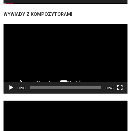
WYWIADY Z KOMPOZYTORAMI
Odtwarzacz
video
00:00
00:46
Odtwarzacz
video