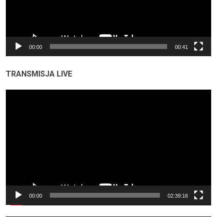
00:00
00:41
TRANSMISJA LIVE
Odtwarzacz
video
00:00
02:39:16