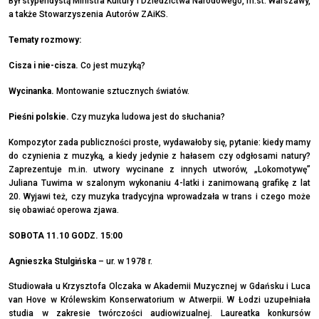
Był stypendystą Ministra Kultury i Dziedzictwa Narodowego, m.st. Warszawy,
a także Stowarzyszenia Autorów ZAiKS.
Tematy rozmowy:
Cisza i nie-cisza.
Co jest muzyką?
Wycinanka.
Montowanie sztucznych światów.
Pieśni polskie.
Czy muzyka ludowa jest do słuchania?
Kompozytor zada publiczności proste, wydawałoby się, pytanie: kiedy mamy
do czynienia z muzyką, a kiedy jedynie z hałasem czy odgłosami natury?
Zaprezentuje m.in. utwory wycinane z innych utworów, „Lokomotywę”
Juliana Tuwima w szalonym wykonaniu 4-latki i zanimowaną grafikę z lat
20. Wyjawi też, czy muzyka tradycyjna wprowadzała w trans i czego może
się obawiać operowa zjawa.
SOBOTA 11.10 GODZ. 15:00
Agnieszka Stulgińska
– ur. w 1978 r.
Studiowała u Krzysztofa Olczaka w Akademii Muzycznej w Gdańsku i Luca
van Hove w Królewskim Konserwatorium w Atwerpii. W Łodzi uzupełniała
studia w zakresie twórczości audiowizualnej. Laureatka konkursów