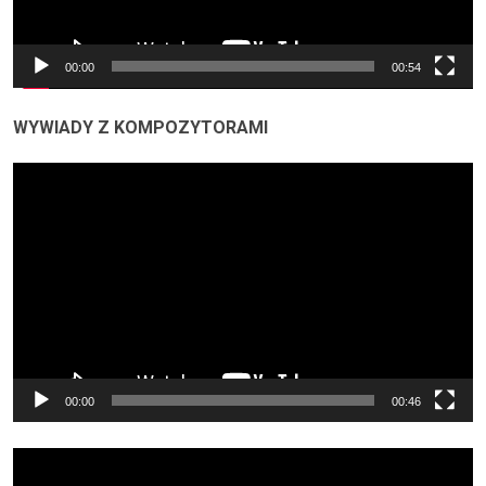
00:00
00:54
WYWIADY Z KOMPOZYTORAMI
Odtwarzacz
video
00:00
00:46
Odtwarzacz
video