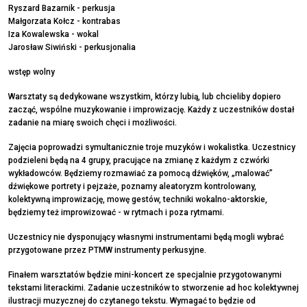
Ryszard Bazarnik - perkusja
Małgorzata Kołcz - kontrabas
Iza Kowalewska - wokal
Jarosław Siwiński - perkusjonalia
wstęp wolny
Warsztaty są dedykowane wszystkim, którzy lubią, lub chcieliby dopiero
zacząć, wspólne muzykowanie i improwizację. Każdy z uczestników dostał
zadanie na miarę swoich chęci i możliwości.
Zajęcia poprowadzi symultanicznie troje muzyków i wokalistka. Uczestnicy
podzieleni będą na 4 grupy, pracujące na zmianę z każdym z czwórki
wykładowców. Będziemy rozmawiać za pomocą dźwięków, „malować”
dźwiękowe portrety i pejzaże, poznamy aleatoryzm kontrolowany,
kolektywną improwizację, mowę gestów, techniki wokalno-aktorskie,
będziemy też improwizować - w rytmach i poza rytmami.
Uczestnicy nie dysponujący własnymi instrumentami będą mogli wybrać
przygotowane przez PTMW instrumenty perkusyjne.
Finałem warsztatów będzie mini-koncert ze specjalnie przygotowanymi
tekstami literackimi. Zadanie uczestników to stworzenie ad hoc kolektywnej
ilustracji muzycznej do czytanego tekstu. Wymagać to będzie od