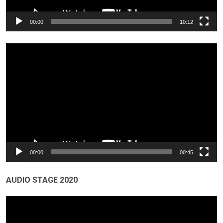
00:00
10:12
Odtwarzacz
video
00:00
00:45
AUDIO STAGE 2020
Odtwarzacz
video