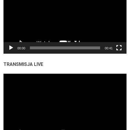
00:00
00:41
TRANSMISJA LIVE
Odtwarzacz
video