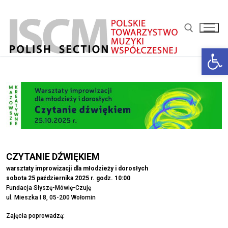
Przejdź
do
treści
Ot
Szukaj:
CZYTANIE DŹWIĘKIEM
warsztaty improwizacji dla młodzieży i dorosłych
sobota 25 października 2025 r. godz. 10:00
Fundacja Słyszę-Mówię-Czuję
ul. Mieszka I 8, 05-200 Wołomin
Zajęcia poprowadzą: