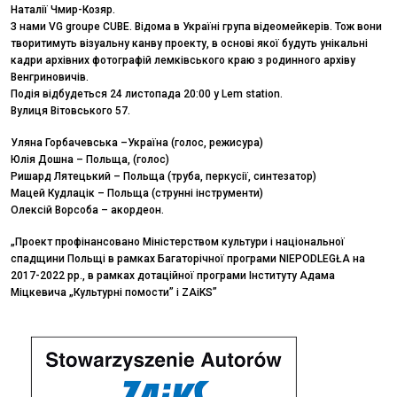
Наталії Чмир-Козяр.
З нами VG groupe CUBE. Відома в Україні група відеомейкерів. Тож вони
творитимуть візуальну канву проекту, в основі якої будуть унікальні
кадри архівних фотографій лемківського краю з родинного архіву
Венгриновичів.
Подія відбудеться 24 листопада 20:00 у Lem station.
Вулиця Вітовського 57.
Уляна Горбачевська –Україна (голос, режисура)
Юлія Дошна – Польща, (голос)
Ришард Лятецький – Польща (труба, перкусії, синтезатор)
Мацей Кудлацік – Польща (струнні інструменти)
Олексій Ворсоба – акордеон.
„Проект профінансовано Міністерством культури і національної
спадщини Польщі в рамках Багаторічної програми NIEPODLEGŁA на
2017-2022 рр., в рамках дотаційної програми Інституту Адама
Міцкевича „Культурні помости” i ZAiKS”