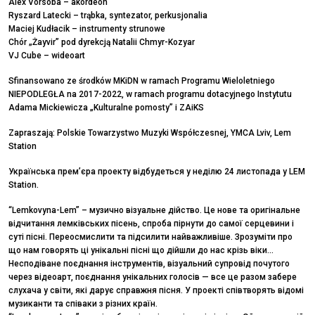
Alex Vorsoba – akordeon
Ryszard Latecki – trąbka, syntezator, perkusjonalia
Maciej Kudłacik – instrumenty strunowe
Chór „Żayvir” pod dyrekcją Natalii Chmyr-Kozyar
VJ Cube – wideoart
Sfinansowano ze środków MKiDN w ramach Programu Wieloletniego
NIEPODLEGŁA na 2017-2022, w ramach programu dotacyjnego Instytutu
Adama Mickiewicza „Kulturalne pomosty” i ZAiKS
Zapraszają: Polskie Towarzystwo Muzyki Współczesnej, YMCA Lviv, Lem
Station
Українська прем’єра проекту відбудеться у неділю 24 листопада у LEM
Station.
“Lemkovyna-Lem” – музично візуальне дійство. Це нове та оригінальне
відчитання лемківських пісень, спроба пірнути до самої серцевини і
суті пісні. Переосмислити та підсилити найважливіше. Зрозуміти про
що нам говорять ці унікальні пісні що дійшли до нас крізь віки…
Несподіване поєднання інструментів, візуальний супровід почутого
через відеоарт, поєднання унікальних голосів — все це разом забере
слухача у світи, які дарує справжня пісня. У проекті співтворять відомі
музиканти та співаки з різних країн.