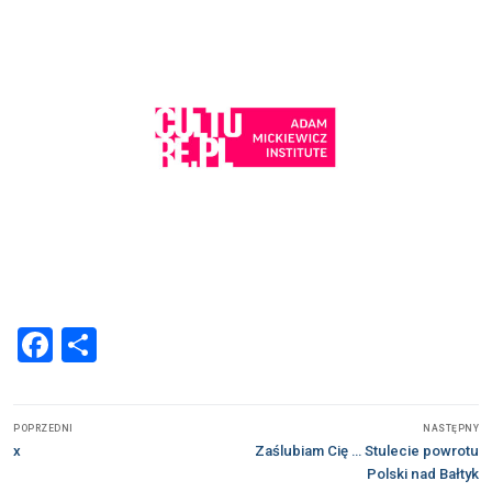
Facebook
Share
Nawigacja
POPRZEDNI
NASTĘPNY
wpisu
Poprzedni
Następny
x
Zaślubiam Cię … Stulecie powrotu
wpis:
wpis:
Polski nad Bałtyk