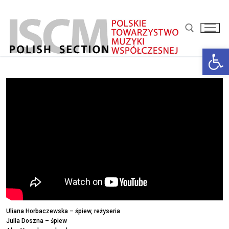
Przejdź
do
treści
Otwórz 
Szukaj:
Uliana Horbaczewska – śpiew, reżyseria
Julia Doszna – śpiew