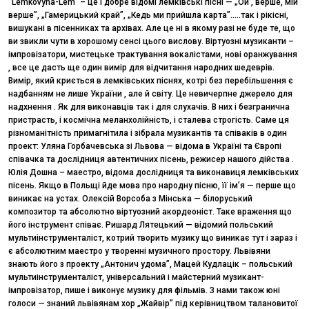
“Lemkovyna-Lem” – це і добре відомі лемківські пісні — „Ой , верше, мій
верше”, „Гамерицький край”, „Кедь ми прийшла карта”…..так і рікісні,
вишукані в пісенниках та архівах. Але це ні в якому разі не буде те, що
ви звикли чути в хорошому сенсі цього вислову. Віртуозні музиканти –
імпровізатори, мистецьке трактування вокалістами, нові оранжування
, все це дасть ще один вимір для відчитання народних шедеврів.
Вимір, який криється в лемківських піснях, котрі без перебільшення є
надбанням не лише України , але й світу. Це невичерпне джерело для
надхнення . Як для виконавців так і для слухачів. В них і безгранична
пристрасть, і космічна меланхолійність, і сталева строгість. Саме ця
різноманітність примагнітила і зібрала музикантів та співаків в один
проект: Уляна Горбачевська зі Львова — відома в Україні та Європі
співачка та дослідниця автентичних пісень, режисер нашого дійства .
Юлія Дошна – маестро, відома дослідниця та виконавиця лемківських
пісень. Якщо в Польщі йде мова про народну пісню, її ім’я — перше що
виникає на устах. Олексій Ворсоба з Мінська — білоруський
композитор та абсолютно віртуозний акордеоніст. Таке враження що
його інструмент співає. Ришард Лятецький — відомий польський
мультиінструменталіст, котрий творить музику що виникає тут і зараз і
є абсолютним маестро у творенні музичного простору. Львівяни
знають його з проекту „Антонич удома”, Мацей Кудлацік – польський
мультиінструменталіст, універсальний і майстерний музикант-
імпровізатор, пише і виконує музику для фільмів. З нами також юні
голоси — знаний львівянам хор „Жайвір” під керівництвом талановитої