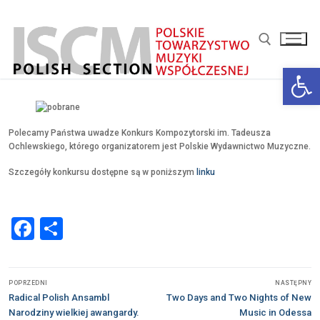
Przejdź
do
treści
Otwórz 
Szukaj:
Polecamy Państwa uwadze Konkurs Kompozytorski im. Tadeusza
Ochlewskiego, którego organizatorem jest Polskie Wydawnictwo Muzyczne.
Szczegóły konkursu dostępne są w poniższym
linku
Facebook
Share
Nawigacja
POPRZEDNI
NASTĘPNY
wpisu
Poprzedni
Następny
Radical Polish Ansambl
Two Days and Two Nights of New
wpis:
wpis:
Narodziny wielkiej awangardy.
Music in Odessa