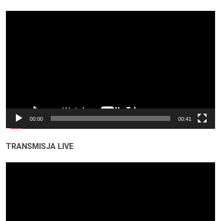
Odtwarzacz
video
00:00
00:41
TRANSMISJA LIVE
Odtwarzacz
video