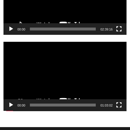
00:00
02:39:16
Odtwarzacz
video
00:00
01:03:02