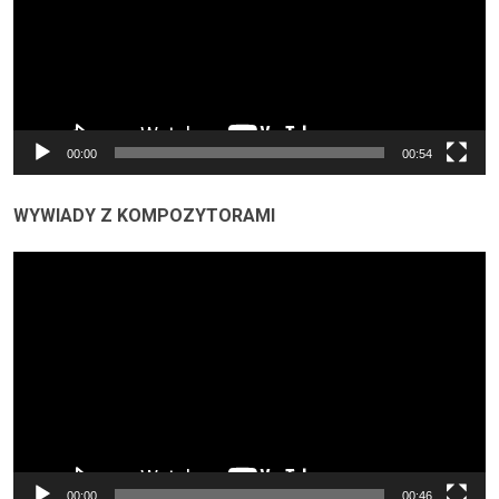
00:00
00:54
WYWIADY Z KOMPOZYTORAMI
Odtwarzacz
video
00:00
00:46