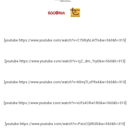
[youtube https://www.youtube.com/watch?v=C7SRyhLAfTo&w=560&h=315]
[youtube https://www.youtube.com/watch?v=zjZ_dm_Yiy0&w=560&h=315]
[youtube https://www.youtube.com/watch?v=K0mjTLzPRx4&w=560&h=315]
[youtube https://www.youtube.com/watch?v=vUfs4CRw1R0&w=560&h=315]
[youtube https://www.youtube.com/watch?v=PxisCQtRUl0&w=560&h=315]