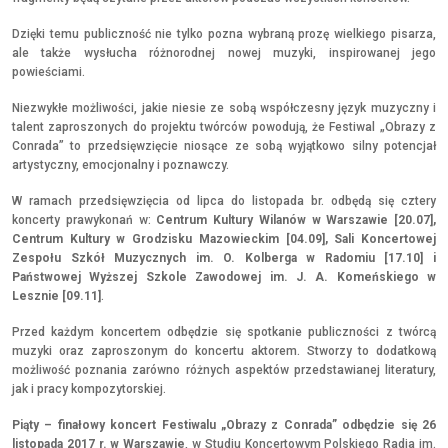
Dzięki temu publiczność nie tylko pozna wybraną prozę wielkiego pisarza,
ale także wysłucha różnorodnej nowej muzyki, inspirowanej jego
powieściami.
Niezwykłe możliwości, jakie niesie ze sobą współczesny język muzyczny i
talent zaproszonych do projektu twórców powodują, że Festiwal „Obrazy z
Conrada” to przedsięwzięcie niosące ze sobą wyjątkowo silny potencjał
artystyczny, emocjonalny i poznawczy.
W ramach przedsięwzięcia od lipca do listopada br. odbędą się cztery
koncerty prawykonań w:
Centrum Kultury Wilanów w Warszawie [20.07],
Centrum Kultury w Grodzisku Mazowieckim [04.09], Sali Koncertowej
Zespołu Szkół Muzycznych im. O. Kolberga w Radomiu [17.10] i
Państwowej Wyższej Szkole Zawodowej im. J. A. Komeńskiego w
Lesznie [09.11]
.
Przed każdym koncertem odbędzie się spotkanie publiczności z twórcą
muzyki oraz zaproszonym do koncertu aktorem. Stworzy to dodatkową
możliwość poznania zarówno różnych aspektów przedstawianej literatury,
jak i pracy kompozytorskiej.
Piąty – finałowy koncert Festiwalu „Obrazy z Conrada” odbędzie się 26
listopada 2017 r. w Warszawie
, w Studiu Koncertowym Polskiego Radia im.