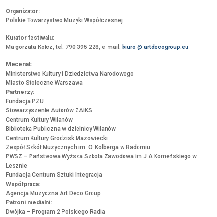
Organizator:
Polskie Towarzystwo Muzyki Współczesnej
Kurator festiwalu:
Małgorzata Kołcz, tel. 790 395 228, e-mail:
biuro @ artdecogroup.eu
Mecenat:
Ministerstwo Kultury i Dziedzictwa Narodowego
Miasto Stołeczne Warszawa
Partnerzy:
Fundacja PZU
Stowarzyszenie Autorów ZAiKS
Centrum Kultury Wilanów
Biblioteka Publiczna w dzielnicy Wilanów
Centrum Kultury Grodzisk Mazowiecki
Zespół Szkół Muzycznych im. O. Kolberga w Radomiu
PWSZ – Państwowa Wyższa Szkoła Zawodowa im J A Komeńskiego w
Lesznie
Fundacja Centrum Sztuki Integracja
Współpraca:
Agencja Muzyczna Art Deco Group
Patroni medialni:
Dwójka – Program 2 Polskiego Radia