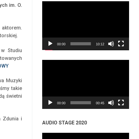
Odtwarzacz
ch im. O.
video
 aktorem.
orskiej.
00:00
10:12
 w Studiu
ntowanych
Odtwarzacz
OWY
video
wa Muzyki
śmy takie
dą świetni
00:00
00:45
 Zdunia i
AUDIO STAGE 2020
Odtwarzacz