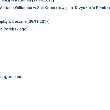
iepką w Radomiu [17.10.2017]
Adriana Williamsa w Sali Koncertowej im. Krzysztofa Pende
pką w Lesznie [09.11.2017]
a Porębskiego
ecogroup.eu