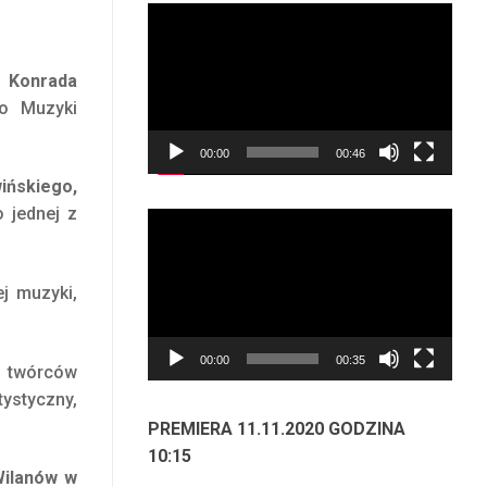
Odtwarzacz
video
 Konrada
wo Muzyki
00:00
00:46
ińskiego,
 jednej z
Odtwarzacz
video
j muzyki,
00:00
00:35
u twórców
ystyczny,
PREMIERA 11.11.2020 GODZINA
10:15
Wilanów w