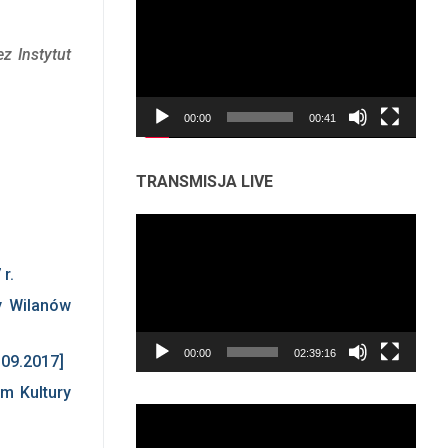
video
z Instytut
00:00
00:41
TRANSMISJA LIVE
Odtwarzacz
video
r.
y Wilanów
00:00
02:39:16
.09.2017]
m Kultury
Odtwarzacz
video