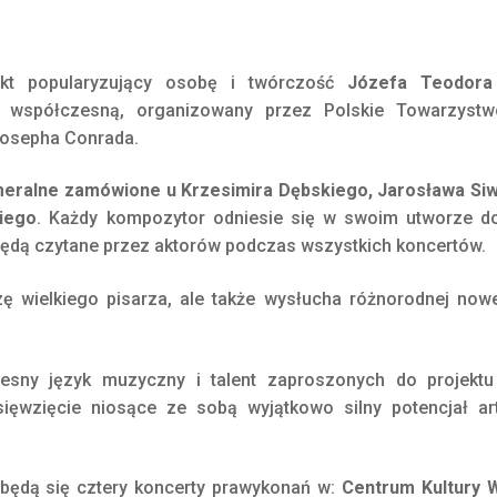
kt popularyzujący osobę i twórczość
Józefa Teodora
 współczesną, organizowany przez Polskie Towarzyst
osepha Conrada.
meralne zamówione u Krzesimira Dębskiego, Jarosława Siw
kiego
. Każdy kompozytor odniesie się w swoim utworze do
 będą czytane przez aktorów podczas wszystkich koncertów.
ę wielkiego pisarza, ale także wysłucha różnorodnej nowe
zesny język muzyczny i talent zaproszonych do projekt
ięwzięcie niosące ze sobą wyjątkowo silny potencjał art
dbędą się cztery koncerty prawykonań w:
Centrum Kultury 