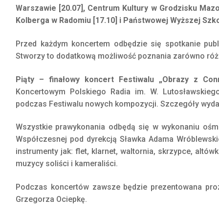
Warszawie [20.07], Centrum Kultury w Grodzisku Mazo
Kolberga w Radomiu [17.10] i Państwowej Wyższej Szko
Przed każdym koncertem odbędzie się spotkanie pub
Stworzy to dodatkową możliwość poznania zarówno różnyc
Piąty – finałowy koncert Festiwalu „Obrazy z Con
Koncertowym Polskiego Radia im. W. Lutosławskieg
podczas Festiwalu nowych kompozycji. Szczegóły wyda
Wszystkie prawykonania odbędą się w wykonaniu oś
Współczesnej pod dyrekcją Sławka Adama Wróblewskieg
instrumenty jak: flet, klarnet, waltornia, skrzypce, alt
muzycy soliści i kameraliści.
Podczas koncertów zawsze będzie prezentowana proza
Grzegorza Ociepkę.