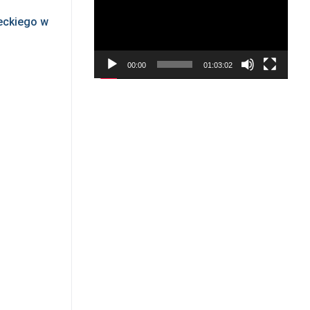
reckiego w
00:00
01:03:02