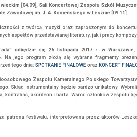
wieckim [04.09], Sali Koncertowej Zespołu Szkół Muzyczny
le Zawodowej im. J. A. Komeńskiego w Lesznie [09.11]
.
liczności z twórcą muzyki oraz zaproszonym do koncertu
h aspektów przedstawianej literatury, jak i pracy kompozyt
rada” odbędzie się 26 listopada 2017 r. w Warszawie
,
o. Na jego program złożą się wybrane fragmenty preze
rzeń tego dnia:
SPOTKANIE FINAŁOWE
oraz
KONCERT FINAŁ
mioosobowego Zespołu Kameralnego Polskiego Towarzyst
o. Skład instrumentalny będzie bardzo unikatowy. Wybrali
ówka, kontrabas, akordeon i harfa. Wśród członków zespołu bę
 patrona festiwalu, interpretowana przez aktorów Leszka