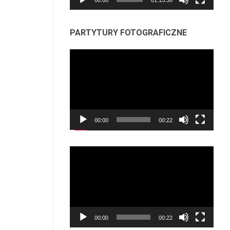
PARTYTURY FOTOGRAFICZNE
Odtwarzacz
video
00:00
00:22
Odtwarzacz
video
00:00
00:22