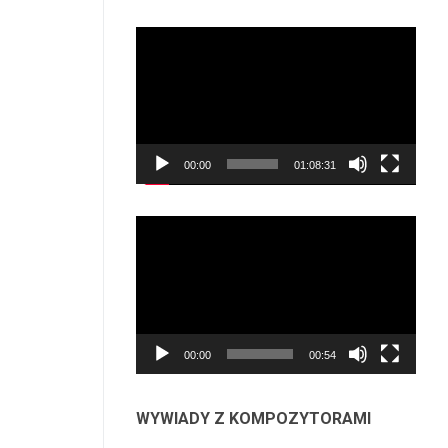
Odtwarzacz
video
00:00
01:08:31
Odtwarzacz
video
00:00
00:54
WYWIADY Z KOMPOZYTORAMI