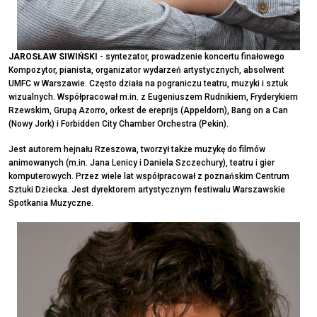
JAROSŁAW SIWIŃSKI
- syntezator, prowadzenie koncertu finałowego
Kompozytor, pianista, organizator wydarzeń artystycznych, absolwent
UMFC w Warszawie. Często działa na pograniczu teatru, muzyki i sztuk
wizualnych. Współpracował m.in. z Eugeniuszem Rudnikiem, Fryderykiem
Rzewskim, Grupą Azorro, orkest de ereprijs (Appeldorn), Bang on a Can
(Nowy Jork) i Forbidden City Chamber Orchestra (Pekin).
Jest autorem hejnału Rzeszowa, tworzył także muzykę do filmów
animowanych (m.in. Jana Lenicy i Daniela Szczechury), teatru i gier
komputerowych. Przez wiele lat współpracował z poznańskim Centrum
Sztuki Dziecka. Jest dyrektorem artystycznym festiwalu Warszawskie
Spotkania Muzyczne.