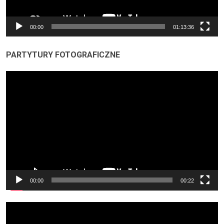
00:00
01:13:36
PARTYTURY FOTOGRAFICZNE
Odtwarzacz
video
00:00
00:22
Odtwarzacz
video