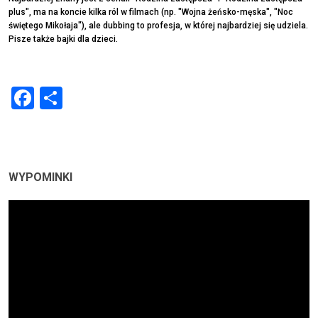
plus", ma na koncie kilka ról w filmach (np. "Wojna żeńsko-męska", "Noc
świętego Mikołaja"), ale dubbing to profesja, w której najbardziej się udziela.
P
isze także bajki dla dzieci.
Facebook
Share
WYPOMINKI
Odtwarzacz
video