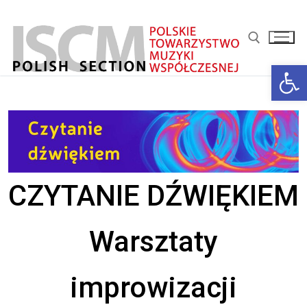
Przejdź
do
treści
Ot
Szukaj:
CZYTANIE DŹWIĘKIEM
Warsztaty
improwizacji