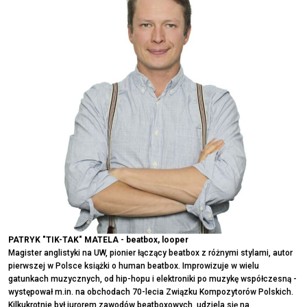
PATRYK "TIK-TAK" MATELA - beatbox, looper
Magister anglistyki na UW, pionier łączący beatbox z różnymi stylami, autor
pierwszej w Polsce książki o human beatbox. Improwizuje w wielu
gatunkach muzycznych, od hip-hopu i elektroniki po muzykę współczesną -
występował m.in. na obchodach 70-lecia Związku Kompozytorów Polskich.
Kilkukrotnie był jurorem zawodów beatboxowych, udziela się na