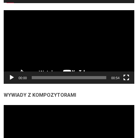
Odtwarzacz
video
00:00
00:54
WYWIADY Z KOMPOZYTORAMI
Odtwarzacz
video