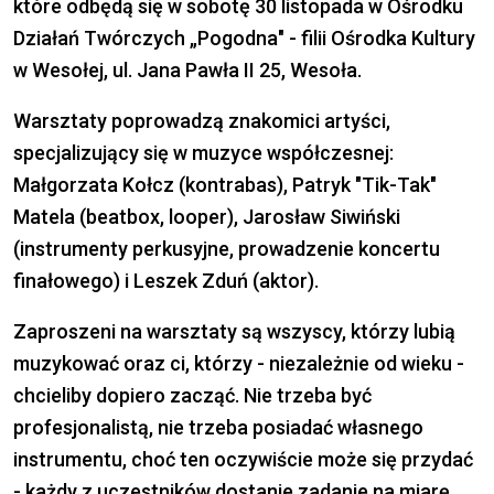
które odbędą się w sobotę 30 listopada w Ośrodku
Działań Twórczych „Pogodna" - filii Ośrodka Kultury
w Wesołej, ul. Jana Pawła II 25, Wesoła.
Warsztaty poprowadzą znakomici artyści,
specjalizujący się w muzyce współczesnej:
Małgorzata Kołcz (kontrabas), Patryk "Tik-Tak"
Matela (beatbox, looper), Jarosław Siwiński
(instrumenty perkusyjne, prowadzenie koncertu
finałowego) i Leszek Zduń (aktor).
Zaproszeni na warsztaty są wszyscy, którzy lubią
muzykować oraz ci, którzy - niezależnie od wieku -
chcieliby dopiero zacząć. Nie trzeba być
profesjonalistą, nie trzeba posiadać własnego
instrumentu, choć ten oczywiście może się przydać
- k
ażdy z uczestników dostanie zadanie na miarę