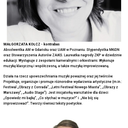
MAŁGORZATA KOŁCZ - kontrabas
Absolwentka AM w Gdańsku oraz UAM w Poznaniu. Stypendystka MKiDN
oraz Stowarzyszenia Autorów ZAiKS. Laureatka nagrody ZKP w dziedzinie
edukacji. Występuje z zespołami kameralnymi i orkiestrami. Wykonuje
muzykę klasyczną i współczesną, a także muzykę improwizowaną.
Działa na rzecz upowszechniania muzyki poważnej oraz jej twórców.
Projektuje, organizuje i promuje różnorodne wydarzenia artystyczne (m.in.:
Festiwal „Obrazy z Conrada”, „Letni Festiwal Nowego Miasta”, „Obrazy z
Warszawy”, „Audio Stage”). Jest inicjatorką warsztatów dla dzieci
„Opowiedz mi bajkę”, „Co słychać w muzyce?” i „Nie bój się
improwizować!". Tworzy również teksty poetyckie.