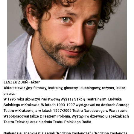
LESZEK ZDUŃ - aktor
Aktor telewizyjny, filmowy, teatralny, głosowy i dubbingowy, reżyser, lektor,
pisarz.
W 1995 roku ukończył Państwową Wyższą Szkołę Teatralną im. Ludwika
Solskiego w Krakowie. W latach 1993-1997 występował na deskach Starego
Teatru w Krakowie, a w latach 1997-2009 Teatru Narodowego w Warszawie.
Współpracował także z Teatrem Polonia. Wystąpił w dziewięciu spektaklach
Teatru Telewizji oraz siedmiu Teatru Polskiego Radia.
Najbardziej znany jest z seriali "Rodzina zastępcza" i "Rodzina zastępcza