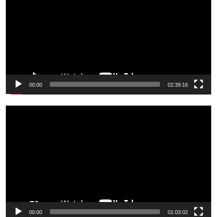
00:00
02:39:16
Odtwarzacz
video
00:00
01:03:02