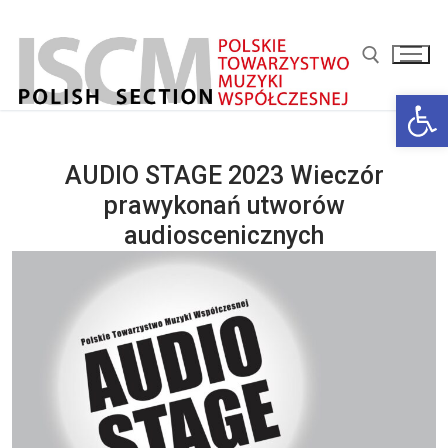
Przejdź
do
treści
Ot
Szukaj:
AUDIO STAGE 2023 Wieczór
prawykonań utworów
audioscenicznych