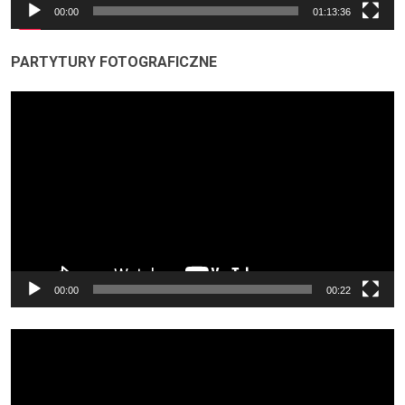
00:00
01:13:36
PARTYTURY FOTOGRAFICZNE
Odtwarzacz
video
00:00
00:22
Odtwarzacz
video