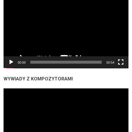
Odtwarzacz
video
00:00
00:54
WYWIADY Z KOMPOZYTORAMI
Odtwarzacz
video