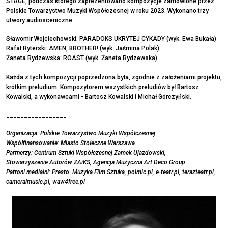
STAGE, podczas którego zaprezentowano kompozycje zamówione przez
Polskie Towarzystwo Muzyki Współczesnej w roku 2023. Wykonano trzy
utwory audiosceniczne:
Sławomir Wojciechowski: PARADOKS UKRYTEJ CYKADY (wyk. Ewa Bukała)
Rafał Ryterski: AMEN, BROTHER! (wyk. Jaśmina Polak)
Żaneta Rydzewska: ROAST (wyk. Żaneta Rydzewska)
Każda z tych kompozycji poprzedzona była, zgodnie z założeniami projektu,
krótkim preludium. Kompozytorem wszystkich preludiów był Bartosz
Kowalski, a wykonawcami - Bartosz Kowalski i Michał Górczyński.
_________________
Organizacja: Polskie Towarzystwo Muzyki Współczesnej
Współfinansowanie: Miasto Stołeczne Warszawa
Partnerzy: Centrum Sztuki Współczesnej Zamek Ujazdowski,
Stowarzyszenie Autorów ZAiKS, Agencja Muzyczna Art Deco Group
Patroni medialni: Presto. Muzyka Film Sztuka, polmic.pl, e-teatr.pl, terazteatr.pl,
cameralmusic.pl, waw4free.pl