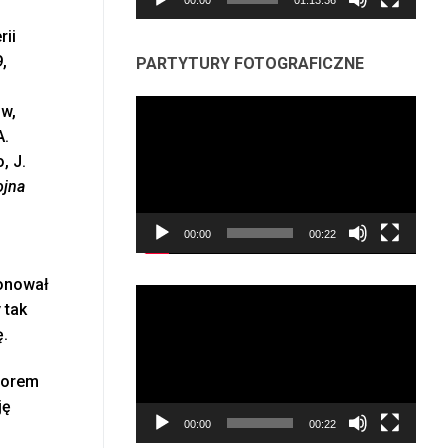
rii
,
PARTYTURY FOTOGRAFICZNE
Odtwarzacz
ów,
video
A.
, J.
ojna
00:00
00:22
onował
Odtwarzacz
 tak
video
ę.
ktorem
ję
00:00
00:22