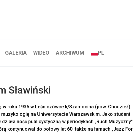
GALERIA
WIDEO
ARCHIWUM
PL
m Sławiński
ię w roku 1935 w Leśniczówce k/Szamocina (pow. Chodzież).
 muzykologię na Uniwersytecie Warszawskim. Jako student
 działalność publicystyczną w periodykach „Ruch Muzyczny" 
tórą kontynuował do połowy lat 60. także na łamach „Jazz Fo