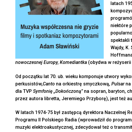
latach 19
kompozycj
programów
niektóre 
popularno
spektakli 
Wajdy, K. 
Hoffmana),
nowoczesnej Europy, Komediantka
(obydwa w reżyserii 
Od początku lat 70. ub. wieku komponuje utwory wyk
perkusistów,
Canto
na orkiestrę smyczkową,
Pulsar
na 
dla TVP
Symfonię „Dokończoną”
na sopran, baryton, ch
przez autora libretta, Jeremiego Przyborę), jest też
W latach 1974-75 był zastępcą dyrektora Naczelnej R
Programu II Polskiego Radia (wprowadził do programu
muzyki elektroakustycznej, zdecydował też o transmi