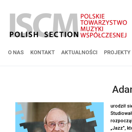
Przejdź
do
treści
O NAS
KONTAKT
AKTUALNOŚCI
PROJEKTY
Ada
urodził s
Studiował
rozpoczął
„Jazz", k