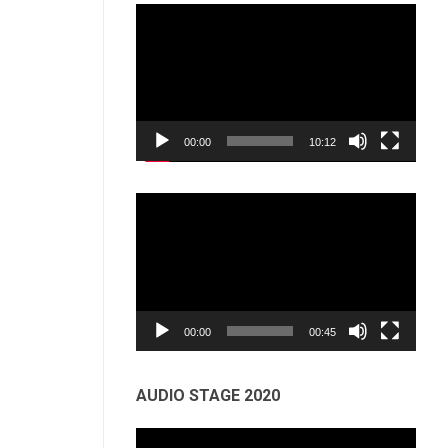
Odtwarzacz
video
00:00
10:12
Odtwarzacz
video
00:00
00:45
AUDIO STAGE 2020
Odtwarzacz