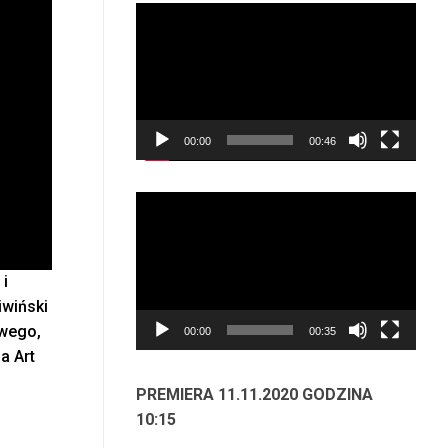
Odtwarzacz
video
00:00
00:46
Odtwarzacz
video
i
iwiński
owego,
00:00
00:35
a Art
PREMIERA 11.11.2020 GODZINA
10:15