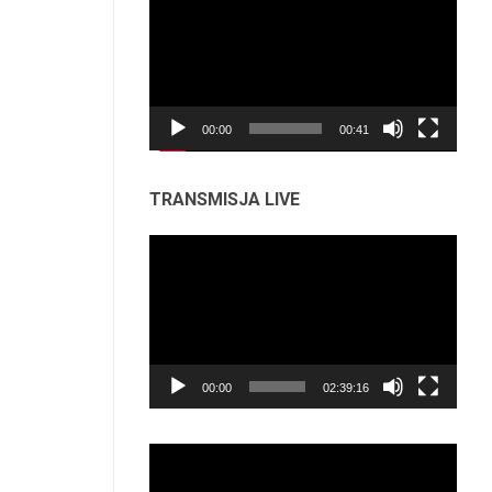
video
00:00
00:41
TRANSMISJA LIVE
Odtwarzacz
video
00:00
02:39:16
Odtwarzacz
video