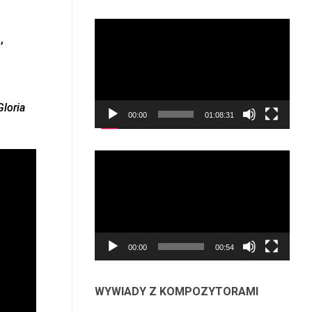
Odtwarzacz
,
video
Gloria
00:00
01:08:31
Odtwarzacz
video
00:00
00:54
WYWIADY Z KOMPOZYTORAMI