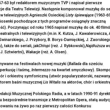
57-63 był redaktorem muzycznym TVP i napisał pierwsze
e dla Teatru Telewizji. Następnie komponował muzykę do se
 telewizyjnych Agnieszki Osieckiej
Listy śpiewające
(1963-69
piosenki pochodzące z tych programów osiągnęły znaczną
ść). Poczynając od roku 1965 napisał muzykę do ok. 40 film
teatralnych i telewizyjnych (m.in. K. Kutza, J. Kawalerowicza, 
Swinarskiego, J. Przybory, B. Borys-Damięckiej, J. Zaorskiego
 także do seriali, jak
Chłopi
(reż. J. Rybkowski),
Najdłuższa w
J. Sztwiertni),
Wakacje
(reż. A. Olsen).
onywane na festiwalach nowej muzyki (
Ballada
dla sześciu
perkusję i taśmę,
Intermezzo
na kwartet smyczkowy). Skomp
ór i orkiestrę symfoniczną (utwór popularyzatorski, nazwany
 autorem baśni muzycznej
Lis Witalis
na aktorów, chór i orkiestr
edakcji Muzycznej Polskiego Radia, a w latach 1990-91 dyre
 bezpośrednie transmisje z Metropolitan Opera, stałą audyc
towaniu na żywo po raz pierwszy całości Konkursu